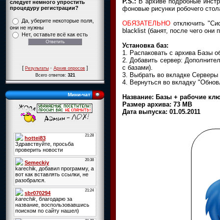
P.S.:
В архиве подробные инстр
следует немного упростить
фоновые рисунки робочего стол
процедуру регистрации?
Да, уберите некоторые поля,
ОБЯЗАТЕЛЬНО
отключить "Сис
они не нужны
blacklist (банят, после чего они
Нет, оставьте всё как есть
Установка баз:
1. Распаковать с архива Базы о
2. Добавить сервер: Дополнител
с базами).
[
·
]
Результаты
Архив опросов
3. Выбрать во вкладке Серверы
Всего ответов:
321
4. Вернуться во вкладку "Обнов
Мини-чат
Название: Базы + рабочие клю
Размер архива: 73 MB
Дата выпуска: 01.05.2011