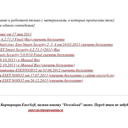
едавно и работает только с материалами, в которых прописаны теги]
ни одного совпадения]
ние от 17 мая 2011
4.2.71.3 Final (Rus) скачать бесплатно
ivirus, Eset Smart Security 2, 3, 4 от 24.03.2011 скачать бесплатно
T Smart Security 4.2.71.3 (2011) Rus
rt Security 5.0.93.0 Final скачать бесплатно
.10.2011) + Manual Rus
.10.2011) + Manual Rus (скачать бесплатно)
 компании ESET/NOD32 на 03.06.2012 скачать бесплатно
я ESET NOD32 от 17.07.2013 (скачать бесплатно с сайта enersoft.ru)
я ESET NOD32 от 26.12.2013 (скачать бесплатно)
 Корпорации EnerSoft, нажав кнопку "Download" ниже. Перед этим не забу
зарегистрироваться