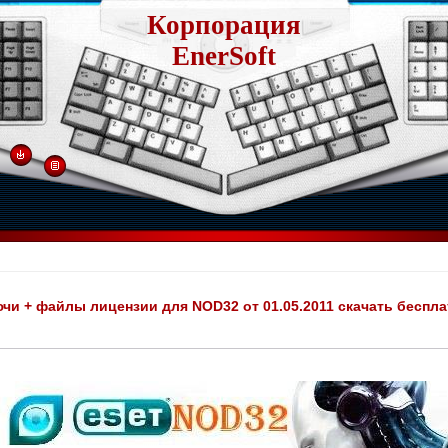
Корпорация
EnerSoft
чи + файлы лицензии для NOD32 от 01.05.2011 скачать беспла