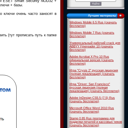
и ESET Smart Security NOD32 +
ключи + базы.
то ключи очень часто заносят в
Лучшие материалы
Windows Mobile 6.5 Rus (скачать
бесплатно)
Windows Mobile 7 Rus (скачать
ить (тут прописать путь к папке
бесплатно)
Универсальный рабочий crack для
ABBYY Finereader 10 (скачать
бесплатно)
Adobe Acrobat X Pro 10 Rus
официальная версия (скачать
бесплатно)
Игра "Crysis 2" русская лицензия
(полная локализация) (скачать
бесплатно)
Игра "Driver: San Francisco"
русская лицензия (полная
локализация) (скачать бесплатно)
Adobe InDesign CS5.5 (7.5) Rus
(скачать бесплатно)
Microsoft Office Word 2010 Rus
(скачать бесплатно)
Stamp 0.85 Rus программа для
подделки печатей и кассовых чеков
(скачать бесплатно)