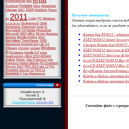
Professional
plus
Portable
VueScan
Nero
photoshop
2008
lossless
Ultimate
2007
Релиз
2011
Похожие материалы
:
от
Софт
PC
Windows
[данная опция внедрена совсем н
s.t.a.l.k.e.r
BrotherhooD
2006
[не удивляйтесь, если не увидите 
Ashampoo
Enterprise
multi
11
RonyaSoft
CD
Adobe Photoshop
Ключи для NOD32 - обновле
Microsoft
2003
office
Skype
фильмы
апрель
Mozilla Firefox
2012
ESET NOD32 Smart Security 
WinUtilities
TeamViewer
2005
Cвежие Ключи для NOD32 Ant
Advanced SystemCare
Lite
3.0
Windows
VMware
chrome
russian
ESET NOD32 Antivirus & ESE
8
Росомаха
mozilla
5.0
Linux
ESET NOD32 Antivirus & Sma
quarkxpress
office 2010
AIDA64
LiveCD ESET NOD32 Rus (09
stalker
Driver: San Francisco
san
francisco
Space Marine
Pro Evolution
LiveCD ESET NOD32 Rus (22
Soccer 2012
PES 2012
pes 12
Pro
Keys/Ключи для продуктов
Evolution Soccer 12
FIFA 12
Battlefield 3
Сан-Франциско
Ключи и файлы лицензии дл
Ключи и файлы лицензии дл
Статистика
Онлайн всего:
1
Гостей:
1
Пользователей:
0
,
EnerSoft-Robot
,
Security-Bot
Скачайте файл с сервера