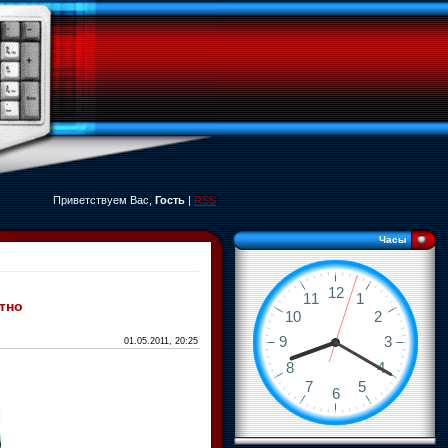
Приветствуем Вас,
Гость
|
RSS
Часы
тно
01.05.2011, 20:25