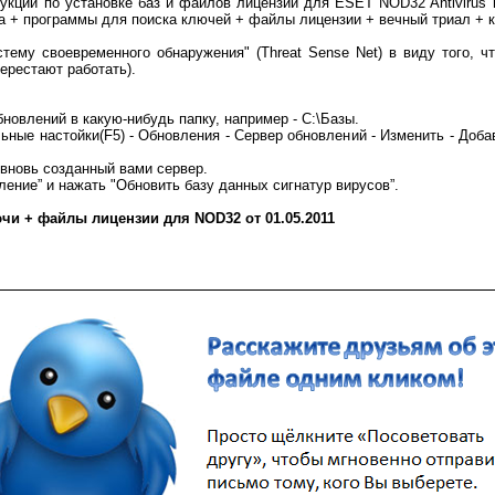
укции по установке баз и файлов лицензии для ESET NOD32 Antivirus 
а + программы для поиска ключей + файлы лицензии + вечный триал + 
тему своевременного обнаружения" (Threat Sense Net) в виду того, ч
 перестают работать).
бновлений в какую-нибудь папку, например - С:\Базы.
ьные настойки(F5) - Обновления - Сервер обновлений - Изменить - Добав
 вновь созданный вами сервер.
ление” и нажать "Обновить базу данных сигнатур вирусов”.
чи + файлы лицензии для NOD32 от 01.05.2011