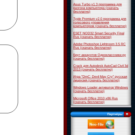
Asus Turbo v1.3 программа для
разгона компьютера (скачать
бесплатно)
Typle Premium v2.0 программа для
голосового управления
компьютером (скачать бесплатно)
ESET NOD32 Smart Security Final
Rus (скачать бесплатно)
Adobe Photoshop Lightroom 3.5 RC
Rus (скачать бесплатно)
Брут аккаунтов Одноклассники.ру
(скачать бесплатно)
Crack для Autodesk AutoCad Civil 3d
2013 (скачать бесплатно)
Игра "DmC: Devil May Cry" русская
лицензия (скачать бесплатно)
Windows Loader активатор Windows
(скачать бесплатно)
Microsoft Office 2010 x86 Rus
(скачать бесплатно)
Партнёры