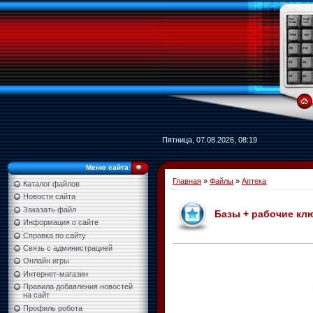
Пятница, 07.08.2026, 08:19
Меню сайта
Главная
»
Файлы
»
Аптека
Каталог файлов
Новости сайта
Заказать файл
Базы + рабочие клю
Информация о сайте
Справка по сайту
Связь с администрацией
Онлайн игры
Интернет-магазин
Правила добавления новостей
на сайт
Профиль робота