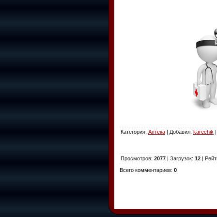
Категория
:
Аптека
|
Добавил
:
karechik
Просмотров
:
2077
|
Загрузок
:
12
|
Рейт
Всего комментариев
:
0