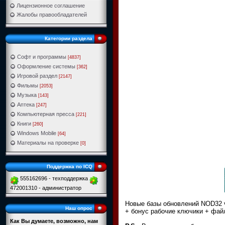
Лицензионное соглашение
Жалобы правообладателей
Категории раздела
Софт и программы
[4837]
Оформление системы
[362]
Игровой раздел
[2147]
Фильмы
[2053]
Музыка
[143]
Аптека
[247]
Компьютерная пресса
[221]
Книги
[260]
Windows Mobile
[64]
Материалы на проверке
[0]
Поддержка по ICQ
555162696 - техподдержка
472001310 - администратор
Новые базы обновлений NOD32 v.
Наш опрос
+ бонус рабочие ключики + файл
Как Вы думаете, возможно, нам