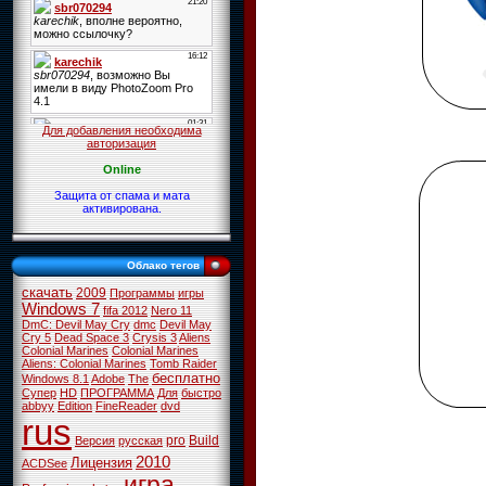
Для добавления необходима
авторизация
Online
Защита от спама и мата
активирована.
Облако тегов
скачать
2009
Программы
игры
Windows 7
fifa 2012
Nero 11
DmC: Devil May Cry
dmc
Devil May
Cry 5
Dead Space 3
Crysis 3
Aliens
Colonial Marines
Colonial Marines
Aliens: Colonial Marines
Tomb Raider
бесплатно
Windows 8.1
Adobe
The
Супер
HD
ПРОГРАММА
Для
быстро
abbyy
Edition
FineReader
dvd
rus
pro
Build
Версия
русская
2010
Лицензия
ACDSee
игра