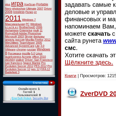
игра
задавать самые 
Portable
plus
VueScan
Nero
photoshop
Ultimate
2007
Driver
деловые и управ
2008
lossless
Релиз
от
2011
финансовых и мар
Windows 7
Максимальная
PC
Windows
напоминаем Вам,
s.t.a.l.k.e.r
BrotherhooD
2006
Ashampoo
Enterprise
multi
11
можете
скачать
с
RonyaSoft
Adobe Photoshop
Microsoft
2003
Skype
фильмы
сайта рунета
www.
апрель
россия
Mozilla Firefox
2012
WinUtilities
TeamViewer
2005
Advanced SystemCare
Lite
3.0
.
смс
Windows
VMware
chrome
russian
8
Хотите скачать э
Росомаха
mozilla
5.0
Linux
quarkxpress
Acronis
office 2010
AIDA64
stalker
Driver: San Francisco
Щёлкните здесь.
san francisco
Space Marine
Pro
Evolution Soccer 2012
PES 2012
Pro
Evolution Soccer 12
pes 12
FIFA 12
Battlefield 3
Книги
| Просмотров: 1215
Статистика
Онлайн всего:
1
ZverDVD 20
Гостей:
1
Пользователей:
0
,
EnerSoft-Robot
,
Security-Bot