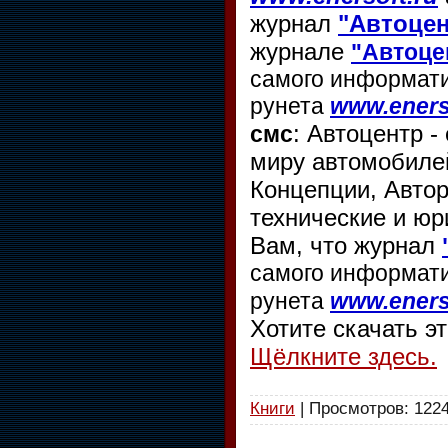
журнал
"Автоцен
журнале
"Автоце
самого информати
рунета
www.eners
: Автоцентр 
смс
миру автомобилей
Концепции, Автор
технические и юр
Вам, что журнал
самого информати
рунета
www.eners
Хотите скачать э
Щёлкните здесь.
Книги
| Просмотров: 1224