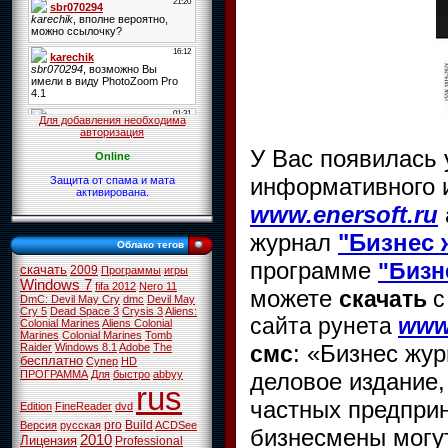
Для добавления необходима
авторизация
У Вас появилась
Online
информативного и
Защита от спама и мата
активирована.
www.enersoft.ru
журнал
"Бизнес 
Облако тегов
программе
"Бизн
скачать
2009
Программы
игры
Windows 7
fifa 2012
Nero 11
можете
скачать
с
DmC: Devil May Cry
dmc
Devil May
Cry 5
Dead Space 3
Crysis 3
Aliens:
сайта рунета
www.
Colonial Marines
Aliens Colonial
Marines
Colonial Marines
Tomb
: «Бизнес жу
Raider
Windows 8.1
Adobe
The
смс
бесплатно
Супер
HD
ПРОГРАММА
Для
быстро
abbyy
деловое издание,
rus
частных предприн
Edition
FineReader
dvd
pro
Build
Версия
русская
ACDSee
бизнесмены могут
2010
Лицензия
Professional