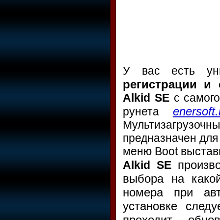
У вас есть ун
регистрации и 
Alkid SE
с самог
enersoft.
рунета
Мультизагрузоч
предназначен для 
меню Boot выстави
произв
Alkid SE
выбора на какой
номера при авт
установке след
проходит, обно