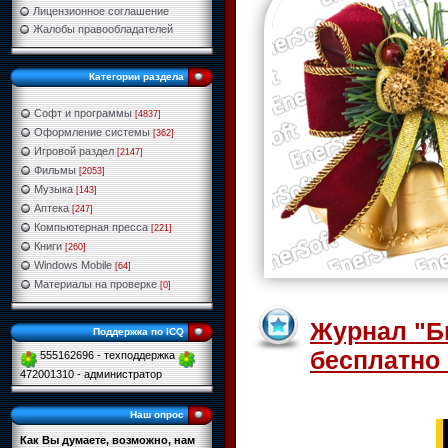
Лицензионное соглашение
Жалобы правообладателей
Категории раздела
Софт и программы
[4837]
Оформление системы
[362]
Игровой раздел
[2147]
Фильмы
[2053]
Музыка
[143]
Аптека
[247]
Компьютерная пресса
[221]
Книги
[260]
Windows Mobile
[64]
Материалы на проверке
[0]
Журнал "Б
Поддержка по ICQ
бесплатно 
555162696 - техподдержка
472001310 - администратор
Наш опрос
Как Вы думаете, возможно, нам