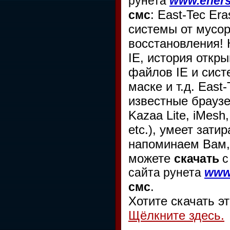
рунета
www.eners
: East-Tec Er
смс
системы от мусор
восстановления! 
IE, история откр
файлов IE и сист
маске и т.д. East
известные браузе
Kazaa Lite, iMesh
etc.), умеет зат
напоминаем Вам,
можете
скачать
с
сайта рунета
www.
.
смс
Хотите скачать э
Щёлкните здесь.