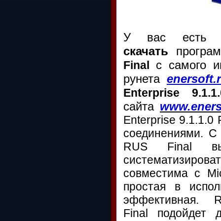
У вас есть у
скачать
програ
с самого и
Final
рунета
enersoft.
Enterprise 9.1.
сайта
www.eners
Enterprise 9.1.1.
соединениями. С 
RUS Final вы 
систематизирова
совместима с Mic
простая в испо
эффективная. 
Final подойдет 