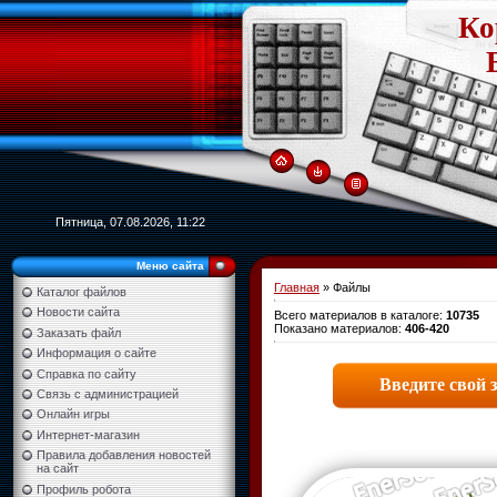
Ко
Пятница, 07.08.2026, 11:22
Меню сайта
Главная
»
Файлы
Каталог файлов
Новости сайта
Всего материалов в каталоге
:
10735
Показано материалов
:
406-420
Заказать файл
Информация о сайте
Справка по сайту
Связь с администрацией
Онлайн игры
Интернет-магазин
Правила добавления новостей
на сайт
Профиль робота