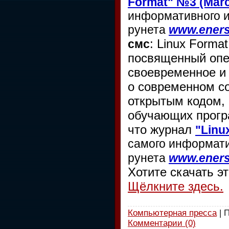
Format" №3 (Mar
информативного и
рунета
www.eners
: Linux Form
смс
посвященный опе
своевременное и
о современном со
открытым кодом, 
обучающих прогр
что журнал
"Linu
самого информати
рунета
www.eners
Хотите скачать э
Щёлкните здесь.
Компьютерная пресса
| 
Комментарии (0)