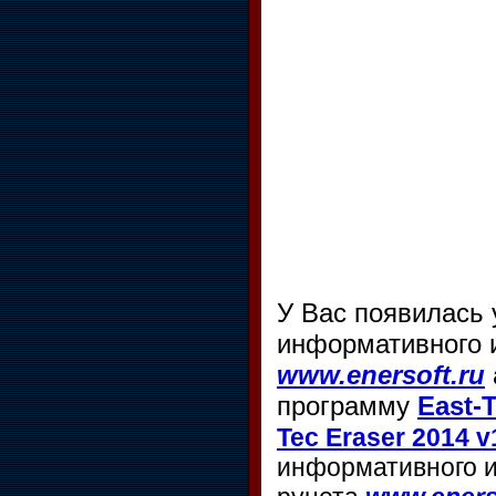
У Вас появилась
информативного и
www.enersoft.ru
программу
East-T
Tec Eraser 2014 v
информативного и