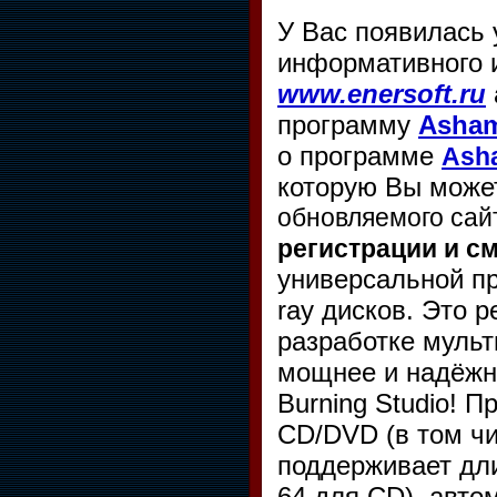
У Вас появилась
информативного и
www.enersoft.ru
программу
Asham
о программе
Asha
которую Вы мож
обновляемого сай
регистрации и с
универсальной п
ray дисков. Это 
разработке муль
мощнее и надёжн
Burning Studio! 
CD/DVD (в том чи
поддерживает дли
64 для CD), авто