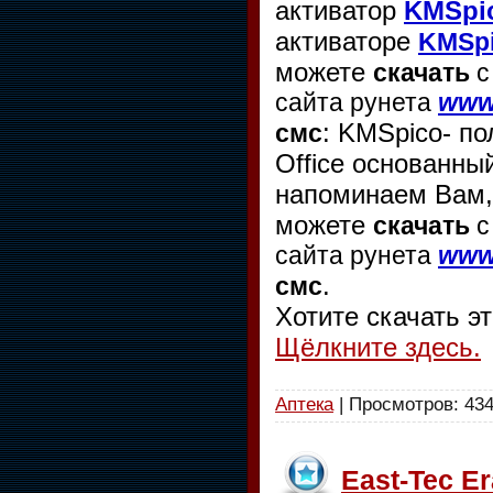
активатор
KMSpico
активаторе
KMSpic
можете
скачать
с
сайта рунета
www.
: KMSpico- п
смс
Office основанны
напоминаем Вам,
можете
скачать
с
сайта рунета
www.
.
смс
Хотите скачать э
Щёлкните здесь.
Аптека
| Просмотров: 434
East-Tec Er