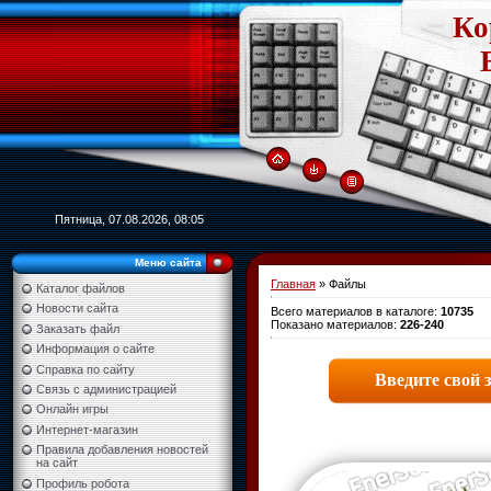
Ко
Пятница, 07.08.2026, 08:05
Меню сайта
Главная
»
Файлы
Каталог файлов
Новости сайта
Всего материалов в каталоге
:
10735
Показано материалов
:
226-240
Заказать файл
Информация о сайте
Справка по сайту
Связь с администрацией
Онлайн игры
Интернет-магазин
Правила добавления новостей
на сайт
Профиль робота