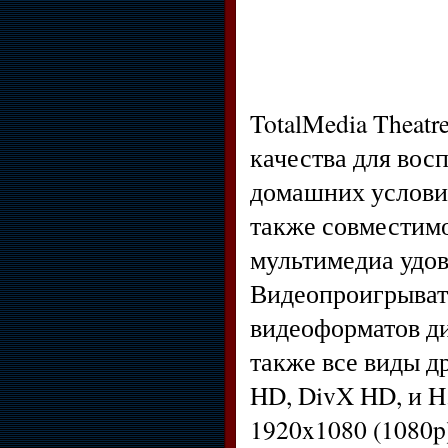
TotalMedia Theat
качества для вос
домашних услови
также совместимо
мультимедиа удов
Видеопроигрывате
видеоформатов д
также все виды д
HD, DivX HD, и H
1920x1080 (1080p