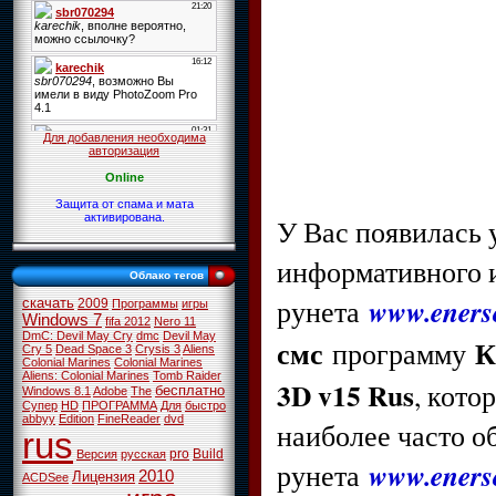
Для добавления необходима
авторизация
Online
Защита от спама и мата
активирована.
У Вас появилась
информативного и
Облако тегов
www.enerso
рунета
скачать
2009
Программы
игры
Windows 7
fifa 2012
Nero 11
DmC: Devil May Cry
dmc
Devil May
смс
К
программу
Cry 5
Dead Space 3
Crysis 3
Aliens
Colonial Marines
Colonial Marines
Aliens: Colonial Marines
Tomb Raider
3D v15 Rus
, кот
бесплатно
Windows 8.1
Adobe
The
Супер
HD
ПРОГРАММА
Для
быстро
abbyy
Edition
FineReader
dvd
наиболее часто о
rus
pro
Build
Версия
русская
www.enerso
рунета
2010
Лицензия
ACDSee