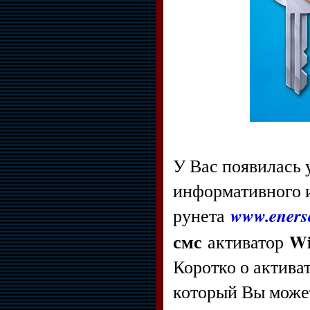
У Вас появилась
информативного и
www.enerso
рунета
смс
Wi
активатор
Коротко о актива
который Вы мож