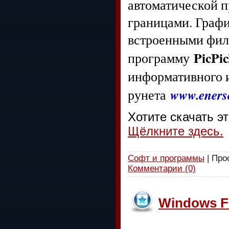
автоматической п
границами. Графич
встроенными фил
PicPic
программу
информативного и
www.enerso
рунета
Хотите скачать э
Щёлкните здесь.
Софт и программы
| Про
Комментарии (0)
Windows Fi