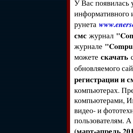
У Вас появилась
информативного и
www.enerso
рунета
смс
"Com
журнал
"Comput
журнале
скачать
можете
с
обновляемого са
регистрации и с
компьютерах. Пре
компьютерами, Ин
видео- и фототех
пользователям. 
(март-апрель 20