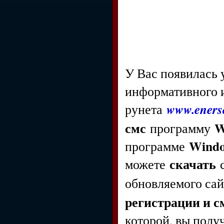
У Вас появилась
информативного и
www.enerso
рунета
смс
W
программу
Window
программе
скачать
можете
с
обновляемого са
регистрации и с
которой, вы полу