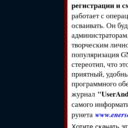
регистрации и с
работает с опера
осваивать. Он бу
администраторам,
творческим лично
популяризация GN
стереотип, что эт
приятный, удобн
программного обе
"UserAnd
журнал
самого информати
www.enerso
рунета
Хотите скачать э