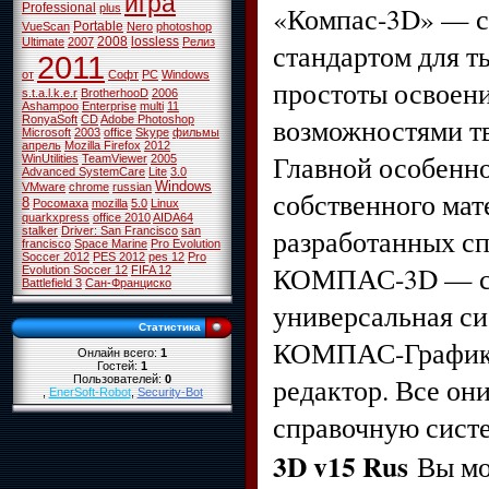
игра
«Компас-3D» — с
Professional
plus
Portable
VueScan
Nero
photoshop
2008
lossless
Ultimate
2007
Релиз
стандартом для т
2011
от
Софт
PC
Windows
простоты освоен
s.t.a.l.k.e.r
BrotherhooD
2006
Ashampoo
Enterprise
multi
11
возможностями тв
RonyaSoft
CD
Adobe Photoshop
Microsoft
2003
office
Skype
фильмы
апрель
Mozilla Firefox
2012
Главной особенно
WinUtilities
TeamViewer
2005
Advanced SystemCare
Lite
3.0
Windows
VMware
chrome
russian
собственного мат
8
Росомаха
mozilla
5.0
Linux
quarkxpress
office 2010
AIDA64
разработанных с
stalker
Driver: San Francisco
san
francisco
Space Marine
Pro Evolution
Soccer 2012
PES 2012
pes 12
Pro
КОМПАС-3D — соб
Evolution Soccer 12
FIFA 12
Battlefield 3
Сан-Франциско
универсальная си
Статистика
КОМПАС-График, 
Онлайн всего:
1
Гостей:
1
редактор. Все он
Пользователей:
0
,
EnerSoft-Robot
,
Security-Bot
справочную сист
3D v15 Rus
Вы м