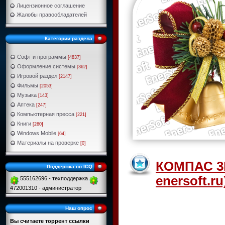
Лицензионное соглашение
Жалобы правообладателей
Категории раздела
Софт и программы
[4837]
Оформление системы
[362]
Игровой раздел
[2147]
Фильмы
[2053]
Музыка
[143]
Аптека
[247]
Компьютерная пресса
[221]
Книги
[260]
Windows Mobile
[64]
Материалы на проверке
[0]
КОМПАС 3D
Поддержка по ICQ
enersoft.ru
555162696 - техподдержка
472001310 - администратор
Наш опрос
Вы считаете торрент ссылки