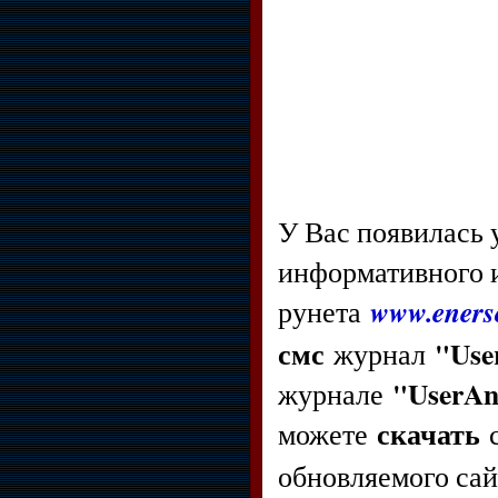
У Вас появилась
информативного и
www.enerso
рунета
смс
"Use
журнал
"UserAn
журнале
скачать
можете
с
обновляемого са