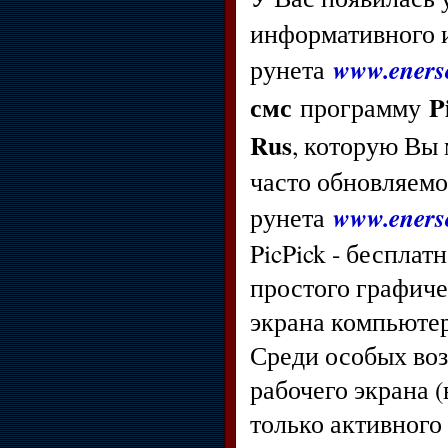
информативного и
www.enerso
рунета
смс
P
программу
Rus
, которую Вы
часто обновляемо
www.enerso
рунета
PicPick - беспла
простого графиче
экрана компьютер
Среди особых воз
рабочего экрана (
только активного 