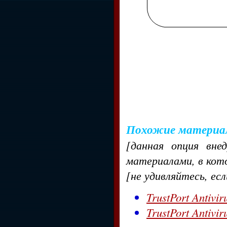
Похожие материа
[данная опция вне
материалами, в кот
[не удивляйтесь, ес
TrustPort Antivir
TrustPort Antivir