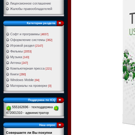
Лицензионное соглашение
Жалобы правообладателей
Категории раздела
Софт и программы
[4837]
Оформление системы
[362]
Игровой раздел
[2147]
Фильмы
[2053]
Музыка
[143]
Аптека
[247]
Компьютерная пресса
[221]
Книги
[260]
Windows Mobile
[64]
Материалы на проверке
[0]
Поддержка по ICQ
555162696 - техподдержка
472001310 - администратор
Наш опрос
Совершаете ли Вы покупки