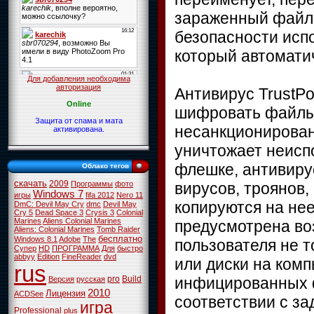
зараженный файл.
безопасности исп
который автомати
Для добавления необходима
авторизация
Антивирус TrustPo
Online
шифровать файлы
Защита от спама и мата
несанкционирован
активирована.
уничтожает неисп
флешке, антивиру
Облако тегов
скачать
2009
вирусов, троянов,
Программы
фото
Windows 7
игры
fifa 2012
Nero 11
копируются на не
DmC: Devil May Cry
dmc
Devil May
Cry 5
Dead Space 3
Crysis 3
Colonial
Marines
Aliens Colonial Marines
предусмотрена во
Aliens: Colonial Marines
Tomb Raider
бесплатно
Windows 8.1
Adobe
The
пользователя не т
Супер
HD
ПРОГРАММА
Для
быстро
abbyy
Edition
FineReader
dvd
или диски на ком
rus
инфицированных ф
pro
Build
Версия
русская
2010
Лицензия
ACDSee
соответствии с з
игра
Professional
plus