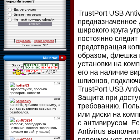
через Интернет?
Да, регулярно
TrustPort USB Ant
Бывает, но редко
предназначенное 
Нет, всё покупаю офлайн
широкого круга уг
постоянно следит 
[
·
]
Результаты
Архив опросов
предотвращая коп
Всего ответов:
967
образом, флешка в
Мини-чат
установки на ком
его на наличие ви
шпионов, подключ
TrustPort USB Antiv
Защита при досту
требованию. Поль
или диски на ком
с антивирусом. Е
Antivirus выполни
переименует, пере