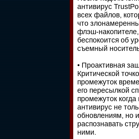
антивирус TrustPo
всех файлов, кото
что злонамеренны
флэш-накопителе,
беспокоится об у
съемный носитель
• Проактивная за
Критической точко
промежуток време
его пересылкой с
промежуток когда
антивирус не тол
обновлениям, но 
распознавать стру
ними.