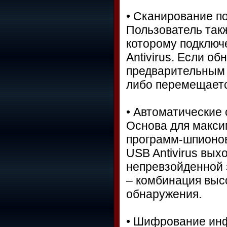
• Сканирование п
Пользователь такж
которому подключ
Antivirus. Если об
предварительным 
либо перемещается
• Автоматические
Основа для макси
программ-шпионов 
USB Antivirus вых
непревзойденной з
– комбинация высо
обнаружения.
• Шифрование ин