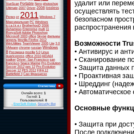
удалит или переме
Portable
VueScan
Nero
photoshop
2008
lossless
Ultimate
2007
Driver
осуществлять тес
2011
Релиз
от
Windows 7
безопасном прост
Максимальная
PC
Windows
распространения 
s.t.a.l.k.e.r
BrotherhooD
2006
Ashampoo
Enterprise
multi
11
RonyaSoft
Adobe Photoshop
Microsoft
2003
office
Skype
фильмы
апрель
Mozilla Firefox
2012
Возможности Trus
WinUtilities
TeamViewer
2005
Lite
3.0
Windows
VMware
chrome
russian
• Антивирус и ан
8
Росомаха
mozilla
5.0
Linux
quarkxpress
office 2010
AIDA64
• Сканирование п
stalker
Driver: San Francisco
san
francisco
Space Marine
Pro Evolution
• Защита данных
Soccer 2012
pes 12
Pro Evolution
Soccer 12
PES 2012
FIFA 12
• Проактивная за
Battlefield 3
Сан-Франциско
• Шреддинг (наде
Статистика
• Автоматическое
Онлайн всего:
1
Гостей:
1
Пользователей:
0
,
EnerSoft-Robot
,
Security-Bot
Основные функции
• Защита при дост
После подключени