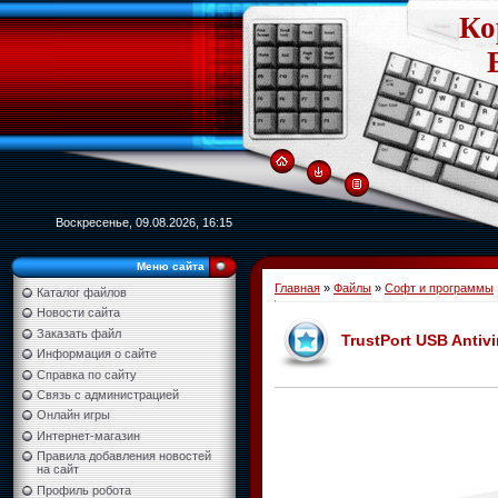
Ко
Воскресенье, 09.08.2026, 16:15
Меню сайта
Главная
»
Файлы
»
Софт и программы
Каталог файлов
Новости сайта
Заказать файл
TrustPort USB Antivi
Информация о сайте
Справка по сайту
Связь с администрацией
Онлайн игры
Интернет-магазин
Правила добавления новостей
на сайт
Профиль робота