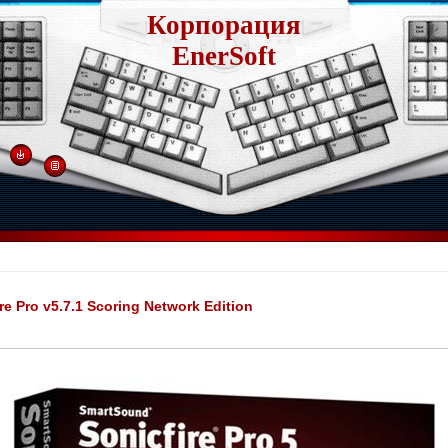
Корпорация
EnerSoft
e Pro v5.7.1 Scoring Network Edition