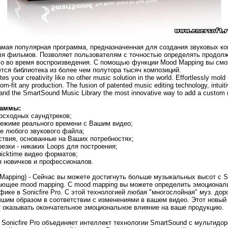
амая популярная программа, предназначенная для создания звуковых ко
ля фильмов. Позволяет пользователям с точностью определять продол
мо во время воспроизведения. С помощью функции Mood Mapping вы смо
ется библиотека из более чем полутора тысяч композиций.
tes your creativity like no other music solution in the world. Effortlessly mold 
om-fit any production. The fusion of patented music editing technology, intuiti
 and the SmartSound Music Library the most innovative way to add a custom 
раммы:
восходных саундтреков;
режиме реального времени с Вашим видео;
ие любого звукового файла;
ствия, основанные на Ваших потребностях;
езки - никаких Loops для построения;
uicktime видео форматов;
я новичков и профессионалов.
apping) - Сейчас вы можете достигнуть больше музыкальных высот с Son
ающее mood mapping. С mood mapping вы можете определить эмоциональ
фике в Sonicfire Pro. С этой технологией любая "многослойная" муз. дор
чшим образом в соответствии с изменениями в вашем видео. Этот новый 
 оказывать окончательное эмоциональное влияние на ваше продукцию.
Sonicfire Pro объединяет интеллект технологии SmartSound с мультид