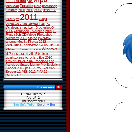
Professional
plus
Portable
VueScan
Nero
photoshop
2008
lossless
Ultimate
2007
2002
2011
Релиз
от
Софт
Windows 7 Максимальная
PC
Windows
s.t.a.l.k.e.r
BrotherhooD
2006
Ashampoo
Enterprise
multi
11
RonyaSoft
CD
Adobe Photoshop
Microsoft
2003
Skype
фильмы
апрель
Mozilla Firefox
2012
WinUtilities
TeamViewer
2005
Lite
3.0
Windows
VMware
chrome
russian
8
Росомаха
mozilla
5.0
Linux
quarkxpress
Acronis
office 2010
stalker
Driver: San Francisco
san
francisco
Space Marine
Pro Evolution
Soccer 2012
pes 12
Pro Evolution
Soccer 12
PES 2012
FIFA 12
Battlefield 3
Статистика
Онлайн всего:
2
Гостей:
2
Пользователей:
0
,
EnerSoft-Robot
,
Security-Bot