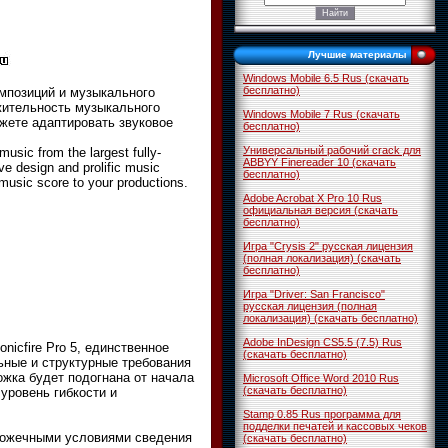
Лучшие материалы
Windows Mobile 6.5 Rus (скачать
бесплатно)
мпозиций и музыкального
жительность музыкального
Windows Mobile 7 Rus (скачать
жете адаптировать звуковое
бесплатно)
Универсальный рабочий crack для
music from the largest fully-
ABBYY Finereader 10 (скачать
ve design and prolific music
бесплатно)
music score to your productions.
Adobe Acrobat X Pro 10 Rus
официальная версия (скачать
бесплатно)
Игра "Crysis 2" русская лицензия
(полная локализация) (скачать
бесплатно)
Игра "Driver: San Francisco"
русская лицензия (полная
локализация) (скачать бесплатно)
Adobe InDesign CS5.5 (7.5) Rus
icfire Pro 5, единственное
(скачать бесплатно)
ные и структурные требования
ожка будет подогнана от начала
Microsoft Office Word 2010 Rus
(скачать бесплатно)
уровень гибкости и
Stamp 0.85 Rus программа для
подделки печатей и кассовых чеков
орожечными условиями сведения
(скачать бесплатно)