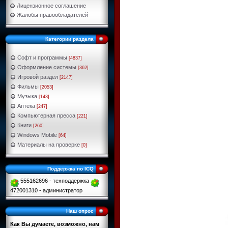
Лицензионное соглашение
Жалобы правообладателей
Категории раздела
Софт и программы
[4837]
Оформление системы
[362]
Игровой раздел
[2147]
Фильмы
[2053]
Музыка
[143]
Аптека
[247]
Компьютерная пресса
[221]
Книги
[260]
Windows Mobile
[64]
Материалы на проверке
[0]
Поддержка по ICQ
555162696 - техподдержка
472001310 - администратор
Наш опрос
Как Вы думаете, возможно, нам