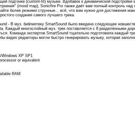
щей подгонке (custom-fit) музыки. Вдобавок к динамической подстройке
троения" (mood map), Sonicfire Pro также даёт вам полный контроль на
айте более резкими струнные... всё, что вам нужно для достижения макс
ростого создания самого лучшего трека.
und - В муз. библиотеку SmartSound было введено следующее новшест
ata. Каждый многослойный муз. трек поставляется с 8 разделёнными до
ться. Команда экспертов SmartSound тщательно подготовила каждый тр
чтобы видео редакторы могли быстро генерировать музыку, которая запол
a/Windows XP SP1
rocessor or equivalent
ilable RAM