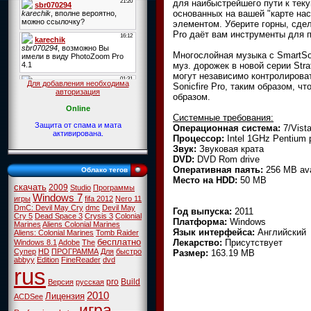
для наибыстрейшего пути к теку
основанных на вашей "карте нас
элементом. Уберите горны, сдел
Pro даёт вам инструменты для п
Многослойная музыка с SmartSo
муз. дорожек в новой серии Str
могут независимо контролирова
Для добавления необходима
Sonicfire Pro, таким образом, 
авторизация
образом.
Online
Системные требования:
Защита от спама и мата
Операционная система:
7/Vist
активирована.
Процессор:
Intel 1GHz Pentium p
Звук:
Звуковая крата
DVD:
DVD Rom drive
Оперативная паять:
256 MB ava
Облако тегов
Место на HDD:
50 MB
скачать
2009
Studio
Программы
Windows 7
игры
fifa 2012
Nero 11
DmC: Devil May Cry
dmc
Devil May
Год выпуска:
2011
Cry 5
Dead Space 3
Crysis 3
Colonial
Платформа:
Windows
Marines
Aliens Colonial Marines
Язык интерфейса:
Английский
Aliens: Colonial Marines
Tomb Raider
бесплатно
Лекарство:
Присутствует
Windows 8.1
Adobe
The
Супер
HD
ПРОГРАММА
Для
быстро
Размер:
163.19 MB
abbyy
Edition
FineReader
dvd
rus
pro
Build
Версия
русская
2010
Лицензия
ACDSee
игра