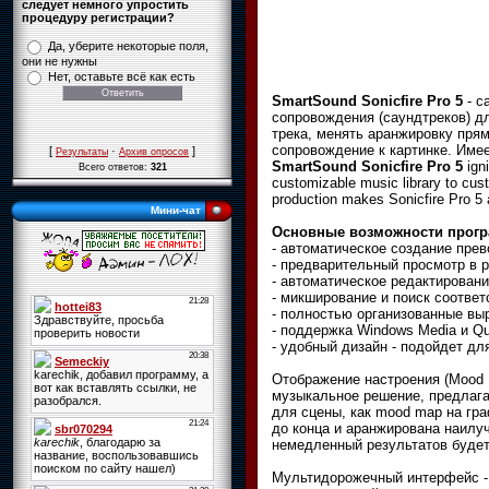
следует немного упростить
процедуру регистрации?
Да, уберите некоторые поля,
они не нужны
Нет, оставьте всё как есть
SmartSound Sonicfire Pro 5
- с
сопровождения (саундтреков) д
трека, менять аранжировку пря
сопровождение к картинке. Име
[
·
]
Результаты
Архив опросов
SmartSound Sonicfire Pro 5
igni
Всего ответов:
321
customizable music library to cust
production makes Sonicfire Pro 5
Мини-чат
Основные возможности прог
- автоматическое создание пре
- предварительный просмотр в 
- автоматическое редактирован
- микширование и поиск соответ
- полностью организованные выр
- поддержка Windows Media и Q
- удобный дизайн - подойдет дл
Отображение настроения (Mood M
музыкальное решение, предлаг
для сцены, как mood map на гра
до конца и аранжирована наилу
немедленный результатов будет
Мультидорожечный интерфейс - 