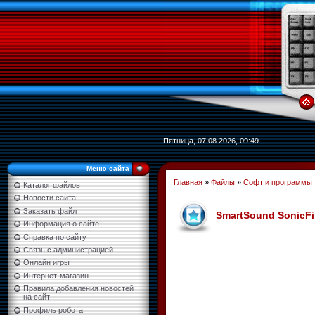
Пятница, 07.08.2026, 09:49
Меню сайта
Главная
»
Файлы
»
Софт и программы
Каталог файлов
Новости сайта
Заказать файл
SmartSound SonicFir
Информация о сайте
Справка по сайту
Связь с администрацией
Онлайн игры
Интернет-магазин
Правила добавления новостей
на сайт
Профиль робота