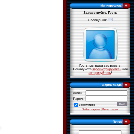
Минипрофиль
Здравствуйте, Гость
Сообщения:
Гость, мы рады вас видеть.
Пожалуйста
зарегистрируйтесь
или
авторизуйтесь
!
Форма входа
Логин:
Пароль:
запомнить
Забыл пароль
|
Регистрация
Поиск