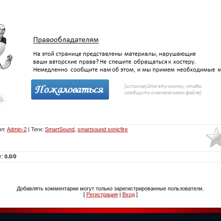
ил
:
Admin-2
|
Теги
:
SmartSound
,
smartsound sonicfire
г
:
0.0
/
0
Добавлять комментарии могут только зарегистрированные пользователи.
[
Регистрация
|
Вход
]