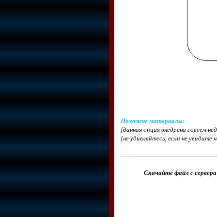
Похожие материалы
:
[данная опция внедрена совсем н
[не удивляйтесь, если не увидите 
Скачайте файл с сервера