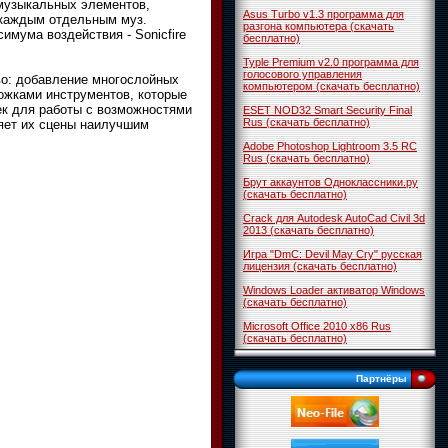
 музыкальных элементов,
Asus Turbo v1.3 программа для
д каждым отдельным муз.
разгона компьютера (скачать
имума воздействия - Sonicfire
бесплатно)
Typle Premium v2.0 программа для
голосового управления
во: добавление многослойных
компьютером (скачать бесплатно)
рожками инструментов, которые
ек для работы с возможностями
ESET NOD32 Smart Security Final
Rus (скачать бесплатно)
няет их сцены наилучшим
Adobe Photoshop Lightroom 3.5 RC
Rus (скачать бесплатно)
Брут аккаунтов Одноклассники.ру
(скачать бесплатно)
Crack для Autodesk AutoCad Civil 3d
2013 (скачать бесплатно)
Игра "DmC: Devil May Cry" русская
лицензия (скачать бесплатно)
Windows Loader активатор Windows
(скачать бесплатно)
Microsoft Office 2010 x86 Rus
(скачать бесплатно)
Партнёры