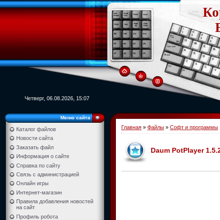
Ко
Четверг, 06.08.2026, 15:07
Меню сайта
Главная
»
Файлы
»
Софт и программы
Каталог файлов
Новости сайта
Заказать файл
Daum PotPlayer 1.5.
Информация о сайте
Справка по сайту
Связь с администрацией
Онлайн игры
Интернет-магазин
Правила добавления новостей
на сайт
Профиль робота