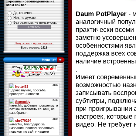
хорошим нововведением на
этом сайте?
Daum PotPlayer
- 
Да, конечно.
Нет, не думаю.
аналогичный попул
Без разницы, не пользуюсь.
практически всеми
заметно усоверше
[
·
]
особенностями явл
Результаты
Архив опросов
Всего ответов:
1413
поддержка всех со
наличие встроенны
Мини-чат
,
Имеет современный
возможностью назн
записывать воспро
субтитры, подключ
при проигрывании 
настроек, которые
видео. Не требует