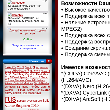
Возможности Daum
• Высокое качеств
• Поддержка всех 
• Наличие встроен
MPEG2)
Для добавления необходима
авторизация
• Поддержка всех 
Online
• Поддержка воспр
Защита от спама и мата
• Создание скриншо
активирована.
• Поддержка смены
Облако тегов
Имеется возжност
скачать
2009
Studio
Программы
Windows 7
игры
fifa 2012
Nero 11
*(CUDA) CoreAVC (
DmC: Devil May Cry
dmc
Devil May
Cry 5
Dead Space 3
Crysis 3
Aliens
(H.264/AVC)
Colonial Marines
Colonial Marines
Aliens: Colonial Marines
Tomb Raider
*(DXVA) Nero (H.2
бесплатно
Windows 8.1
Adobe
The
Супер
HD
ПРОГРАММА
Для
быстро
*(DXVA) CyberLink
abbyy
Edition
FineReader
dvd
rus
*(DXVA) ArcSoft (
pro
Build
Версия
русская
2010
Лицензия
ACDSee