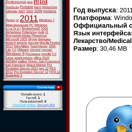
игра
Professional
plus
Portable
VueScan
Nero
photoshop
Год выпуска
: 201
2008
lossless
Ultimate
2007
2002
2011
Платформа
: Wind
Релиз
от
Windows 7
Оффициальный с
Максимальная
PC
Windows
s.t.a.l.k.e.r
BrotherhooD
2006
Язык интерфейса
Ashampoo
Enterprise
multi
11
RonyaSoft
Adobe Photoshop
Лекарство/Medical
Microsoft
2003
Skype
фильмы
bootcd
апрель
россия
Mozilla Firefox
2012
WinUtilities
TeamViewer
2005
Размер
: 30,46 MB
Lite
3.0
VMware
chrome
russian
Windows 8
Росомаха
mozilla
5.0
Linux
quarkxpress
office 2010
AIDA64
stalker
Driver: San Francisco
san francisco
Space Marine
Pro
Evolution Soccer 2012
pes 12
PES
2012
Pro Evolution Soccer 12
FIFA 12
Battlefield 3
Статистика
Онлайн всего:
1
Гостей:
1
Пользователей:
0
,
EnerSoft-Robot
,
Security-Bot