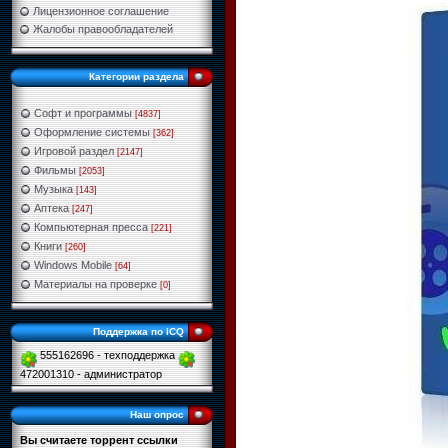
Лицензионное соглашение
Жалобы правообладателей
Категории раздела
Софт и программы
[4837]
Оформление системы
[362]
Игровой раздел
[2147]
Фильмы
[2053]
Музыка
[143]
Аптека
[247]
Компьютерная пресса
[221]
Книги
[260]
Windows Mobile
[64]
Материалы на проверке
[0]
Поддержка по ICQ
555162696 - техподдержка
472001310 - администратор
Наш опрос
Вы считаете торрент ссылки