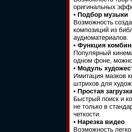
оригинальных эффе
•
Подбор музыки
Возможность созда
композиций из биб
аудиоматериалов.
•
Функция комбин
Популярный кинема
одном фоне, можно
•
Модуль художес
Имитация мазков к
штрихов для худо
•
Простая загрузк
Быстрый поиск и к
не только в станд
четкости.
•
Нарезка видео
Возможность легко