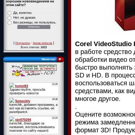
хорошим нововведением на
этом сайте?
Да, конечно.
Нет, не думаю.
Без разницы, не пользуюсь.
Corel VideoStudio
[
·
]
Результаты
Архив опросов
Всего ответов:
1413
в работе средство
обработки видео о
Мини-чат
быстро выполнять з
SD и HD. В процес
воспользоваться ш
средствами, как в
многое другое.
.
Оцените возможнос
режима замедленно
формат 3D! Продук