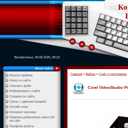
Ко
Воскресенье, 09.08.2026, 09:23
Меню сайта
Главная
»
Файлы
»
Софт и программы
Каталог файлов
Новости сайта
Заказать файл
Corel VideoStudio Pr
Информация о сайте
Справка по сайту
Связь с администрацией
Онлайн игры
Интернет-магазин
Правила добавления новостей
на сайт
Профиль робота