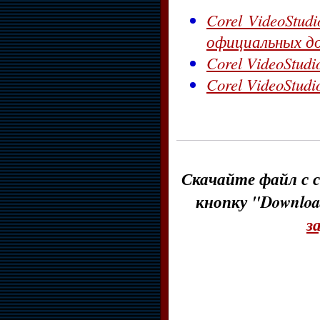
Corel VideoStud
официальных до
Corel VideoStud
Corel VideoStudi
Скачайте файл с с
кнопку "Downloa
з