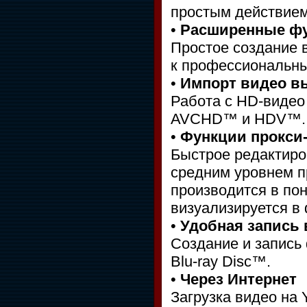
простым действием
•
Расширенные фу
Простое создание 
к профессиональны
•
Импорт видео в
Работа с HD-видео
AVCHD™ и HDV™.
•
Функции прокси
Быстрое редактиро
средним уровнем п
производится в по
визуализируется в
•
Удобная запись
Создание и запись
Blu-ray Disc™.
•
Через Интернет
Загрузка видео на 