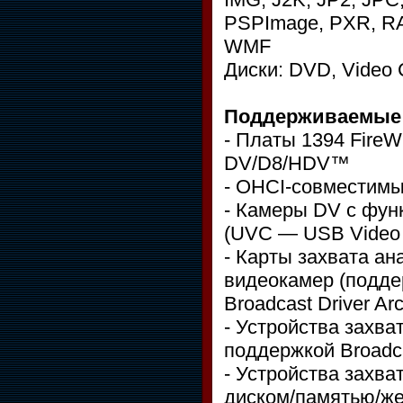
PSPImage, PXR, RA
WMF
Диски: DVD, Video
Поддерживаемые 
- Платы 1394 Fire
DV/D8/HDV™
- OHCI-совместимы
- Камеры DV с фун
(UVC — USB Video 
- Карты захвата ан
видеокамер (подде
Broadcast Driver Ar
- Устройства захва
поддержкой Broadcas
- Устройства захва
диском/памятью/же