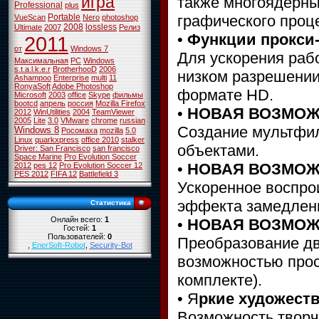
игра
также многоядерны
Professional
plus
графического проц
Portable
VueScan
Nero
photoshop
2008
lossless
Ultimate
2007
Релиз
•
Функции прокси
2011
от
Windows 7
Для ускорения раб
Максимальная
PC
Windows
s.t.a.l.k.e.r
BrotherhooD
2006
низком разрешении,
Ashampoo
Enterprise
multi
11
RonyaSoft
Adobe Photoshop
формате HD.
Microsoft
2003
office
Skype
фильмы
bootcd
апрель
россия
Mozilla Firefox
•
НОВАЯ ВОЗМОЖН
2012
WinUtilities
2004
TeamViewer
2005
Lite
3.0
VMware
chrome
russian
Создание мультфил
Windows 8
Росомаха
mozilla
5.0
Linux
quarkxpress
office 2010
stalker
объектами.
Driver: San Francisco
san francisco
Space Marine
Pro Evolution Soccer
•
НОВАЯ ВОЗМОЖН
2012
pes 12
Pro Evolution Soccer 12
PES 2012
FIFA 12
Battlefield 3
Ускоренное воспро
эффекта замедлен
Статистика
Онлайн всего:
1
•
НОВАЯ ВОЗМОЖН
Гостей:
1
Пользователей:
0
Преобразование д
,
EnerSoft-Robot
,
Security-Bot
возможностью прос
комплекте).
• Я
ркие художест
Возможность твор