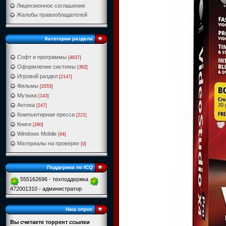
Лицензионное соглашение
Жалобы правообладателей
Категории раздела
Софт и программы
[4837]
Оформление системы
[362]
Игровой раздел
[2147]
Фильмы
[2053]
Музыка
[143]
Аптека
[247]
Компьютерная пресса
[221]
Книги
[260]
Windows Mobile
[64]
Материалы на проверке
[0]
Поддержка по ICQ
555162696 - техподдержка
472001310 - администратор
Наш опрос
Вы считаете торрент ссылки