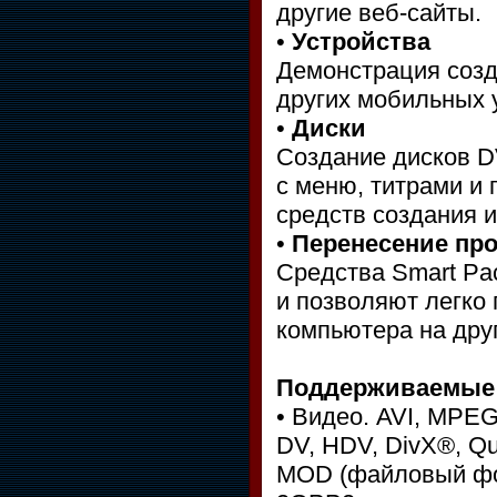
другие веб-сайты.
•
Устройства
Демонстрация созд
других мобильных 
•
Диски
Создание дисков D
с меню, титрами и
средств создания и
•
Перенесение пр
Средства Smart Pa
и позволяют легко
компьютера на дру
Поддерживаемые
• Видео. AVI, MPE
DV, HDV, DivX®, Q
MOD (файловый фо