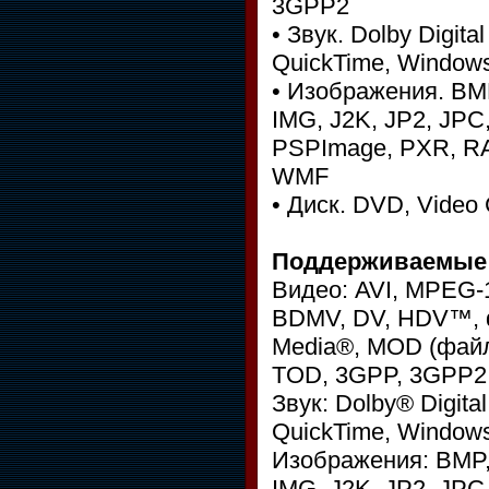
3GPP2
• Звук. Dolby Digita
QuickTime, Windows
• Изображения. BMP
IMG, J2K, JP2, JPC
PSPImage, PXR, RA
WMF
• Диск. DVD, Video
Поддерживаемые
Видео: AVI, MPEG-
BDMV, DV, HDV™, d
Media®, MOD (фай
TOD, 3GPP, 3GPP2
Звук: Dolby® Digita
QuickTime, Window
Изображения: BMP, 
IMG, J2K, JP2, JPC