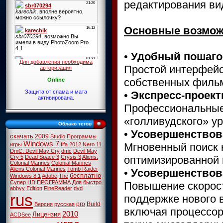
редактирования ви
Основные возмож
•
Удобный пошаг
Для добавления необходима
Простой интерфейс
авторизация
собственных фильм
Online
Защита от спама и мата
•
Экспресс-проек
активирована.
Профессиональные
«голливудского» ур
Облако тегов
•
Усовершенствов
скачать
2009
Studio
Программы
Windows 7
Мгновенный поиск
игры
fifa 2012
Nero 11
DmC: Devil May Cry
dmc
Devil May
оптимизированной 
Cry 5
Dead Space 3
Crysis 3
Aliens:
Colonial Marines
Colonial Marines
Aliens Colonial Marines
Tomb Raider
•
Усовершенствова
бесплатно
Windows 8.1
Adobe
The
Супер
HD
ПРОГРАММА
Для
быстро
Повышение скорост
abbyy
Edition
FineReader
dvd
rus
поддержке нового 
pro
Build
Версия
русская
включая процессор
2010
Лицензия
ACDSee