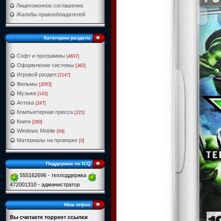
Лицензионное соглашение
Жалобы правообладателей
Категории раздела
Софт и программы
[4837]
Оформление системы
[362]
Игровой раздел
[2147]
Фильмы
[2053]
Музыка
[143]
Аптека
[247]
Компьютерная пресса
[221]
Книги
[260]
Windows Mobile
[64]
Материалы на проверке
[0]
Поддержка по ICQ
555162696 - техподдержка
472001310 - администратор
Наш опрос
Вы считаете торрент ссылки