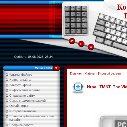
Ко
Суббота, 08.08.2026, 23:34
Меню сайта
Главная
»
Файлы
»
Игровой раздел
Каталог файлов
Новости сайта
Заказать файл
Игра "TMNT: The Vid
Информация о сайте
Справка по сайту
Связь с администрацией
Онлайн игры
Интернет-магазин
Правила добавления новостей
на сайт
Профиль робота