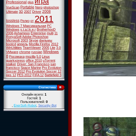
игра
Professional
plus
Portable
VueScan
Nero
photoshop
2008
Ultimate
3D
2007
Driver
2011
lossless
Релиз
от
Windows 7 Максимальная
PC
Windows
s.t.a.l.k.e.r
BrotherhooD
2006
Ashampoo
Enterprise
multi
11
RonyaSoft
Adobe Photoshop
Microsoft
2003
Skype
фильмы
bootcd
апрель
Mozilla Firefox
2012
WinUtilities
TeamViewer
2005
Lite
3.0
Windows
VMware
chrome
russian
8
Росомаха
mozilla
5.0
Linux
quarkxpress
office 2010
uTorrent
stalker
Driver: San Francisco
san
francisco
Space Marine
Pro Evolution
Soccer 2012
Pro Evolution Soccer 12
pes 12
PES 2012
FIFA 12
Battlefield 3
Статистика
Онлайн всего:
1
Гостей:
1
Пользователей:
0
,
EnerSoft-Robot
,
Security-Bot