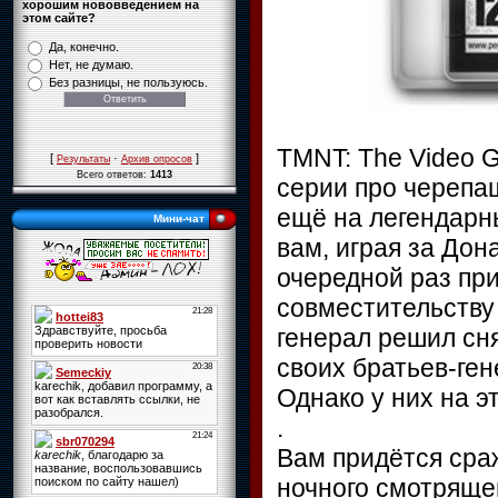
хорошим нововведением на
этом сайте?
Да, конечно.
Нет, не думаю.
Без разницы, не пользуюсь.
TMNT: The Video 
[
·
]
Результаты
Архив опросов
Всего ответов:
1413
серии про черепаш
ещё на легендарны
Мини-чат
вам, играя за Дон
очередной раз при
совместительству
генерал решил сня
своих братьев-ге
Однако у них на э
.
Вам придётся сра
ночного смотрящег