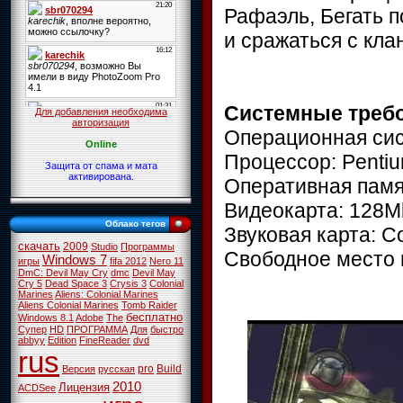
Рафаэль, Бегать п
и сражаться с кла
Системные треб
Для добавления необходима
авторизация
Операционная сист
Online
Процессор: Pentiu
Защита от спама и мата
активирована.
Оперативная памя
Видеокарта: 128M
Облако тегов
Звуковая карта: С
скачать
2009
Studio
Программы
Свободное место н
Windows 7
игры
fifa 2012
Nero 11
DmC: Devil May Cry
dmc
Devil May
Cry 5
Dead Space 3
Crysis 3
Colonial
Marines
Aliens: Colonial Marines
Aliens Colonial Marines
Tomb Raider
бесплатно
Windows 8.1
Adobe
The
Супер
HD
ПРОГРАММА
Для
быстро
abbyy
Edition
FineReader
dvd
rus
pro
Build
Версия
русская
2010
Лицензия
ACDSee