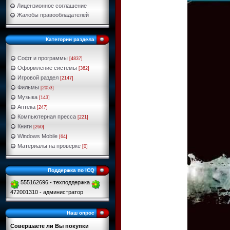
Лицензионное соглашение
Жалобы правообладателей
Категории раздела
Софт и программы
[4837]
Оформление системы
[362]
Игровой раздел
[2147]
Фильмы
[2053]
Музыка
[143]
Аптека
[247]
Компьютерная пресса
[221]
Книги
[260]
Windows Mobile
[64]
Материалы на проверке
[0]
Поддержка по ICQ
555162696 - техподдержка
472001310 - администратор
Наш опрос
Совершаете ли Вы покупки