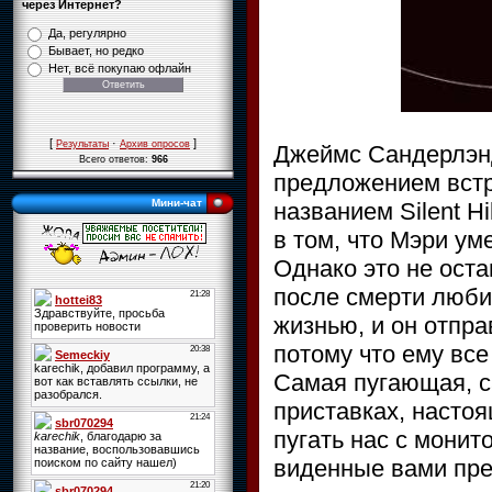
через Интернет?
Да, регулярно
Бывает, но редко
Нет, всё покупаю офлайн
[
·
]
Результаты
Архив опросов
Джеймс Сандерлэнд
Всего ответов:
966
предложением встр
Мини-чат
названием Silent Hi
в том, что Мэри ум
Однако это не ост
после смерти люби
жизнью, и он отпра
потому что ему все
Самая пугающая, с
приставках, настоя
пугать нас с монит
виденные вами пре