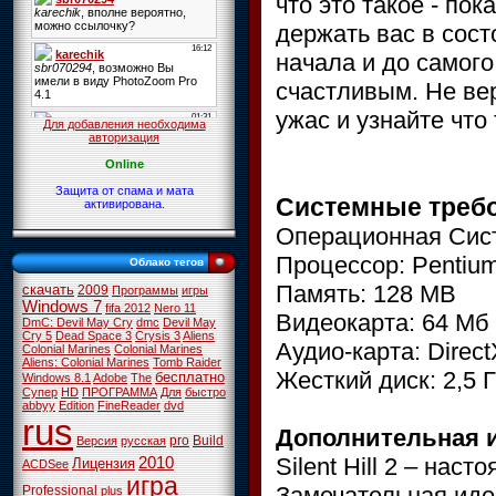
что это такое - пока
держать вас в сост
начала и до самого 
счастливым. Не ве
ужас и узнайте что
Для добавления необходима
авторизация
Online
Защита от спама и мата
Системные треб
активирована.
Операционная Сис
Процессор: Pentium
Облако тегов
Память: 128 MB
скачать
2009
Программы
игры
Windows 7
fifa 2012
Nero 11
Видеокарта: 64 Мб 
DmC: Devil May Cry
dmc
Devil May
Cry 5
Dead Space 3
Crysis 3
Aliens
Аудио-карта: Direc
Colonial Marines
Colonial Marines
Aliens: Colonial Marines
Tomb Raider
Жесткий диск: 2,5 
бесплатно
Windows 8.1
Adobe
The
Супер
HD
ПРОГРАММА
Для
быстро
abbyy
Edition
FineReader
dvd
rus
Дополнительная 
pro
Build
Версия
русская
Silent Hill 2 – нас
2010
Лицензия
ACDSee
игра
Замечательная иде
Professional
plus