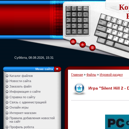
Ко
Суббота, 08.08.2026, 15:31
Меню сайта
Главная
»
Файлы
»
Игровой раздел
Каталог файлов
Новости сайта
Заказать файл
Игра "Silent Hill 2 -
Информация о сайте
Справка по сайту
Связь с администрацией
Онлайн игры
Интернет-магазин
Правила добавления новостей
на сайт
Профиль робота