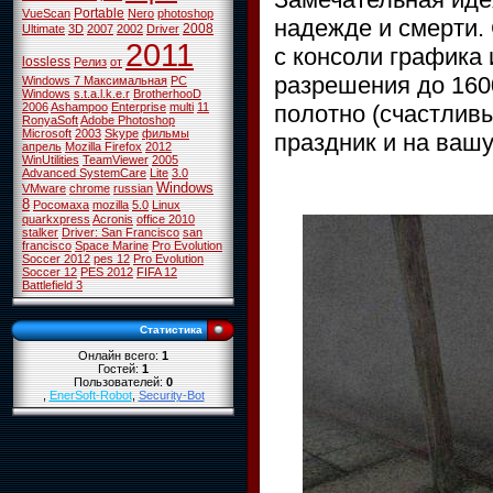
Portable
VueScan
Nero
photoshop
надежде и смерти.
2008
Ultimate
3D
2007
2002
Driver
2011
с консоли графика
lossless
Релиз
от
разрешения до 160
Windows 7 Максимальная
PC
Windows
s.t.a.l.k.e.r
BrotherhooD
полотно (счастлив
2006
Ashampoo
Enterprise
multi
11
RonyaSoft
Adobe Photoshop
Microsoft
2003
Skype
фильмы
праздник и на вашу
апрель
Mozilla Firefox
2012
WinUtilities
TeamViewer
2005
Advanced SystemCare
Lite
3.0
Windows
VMware
chrome
russian
8
Росомаха
mozilla
5.0
Linux
quarkxpress
Acronis
office 2010
stalker
Driver: San Francisco
san
francisco
Space Marine
Pro Evolution
Soccer 2012
pes 12
Pro Evolution
Soccer 12
PES 2012
FIFA 12
Battlefield 3
Статистика
Онлайн всего:
1
Гостей:
1
Пользователей:
0
,
EnerSoft-Robot
,
Security-Bot