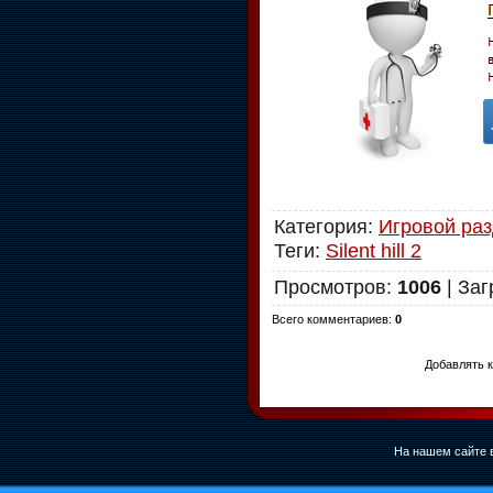
Категория
:
Игровой ра
Теги
:
Silent hill 2
Просмотров
:
1006
|
Заг
Всего комментариев
:
0
Добавлять к
На нашем сайте в