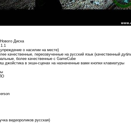
 Нового Диска
.1.1
дупреждение о насилии на месте)
лее качественные, переозвученные на русский язык (качественный дубл
нальные, более качественные с GameCube
ш джойстика в экшн-сценах на назначенные вами кнопки клавиатуры
ны
 ПО
Person
учка видеороликов русская)