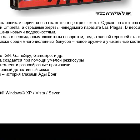
клонникам серии, снова окажется в центре сюжета. Однако на этот раз 
 Umbrella, а страшные жертвы неведомого паразита Las Plagas. В верс
ашена новыми подробностями.
 глав с неожиданным сюжетным поворотом, ведь главной героиней стане
Также среди многочисленных бонусов – новое оружие и уникальные кост
нию IGN, GameSpy, GameSpot и др.
а создается при помощи умелой режиссуры
теллект и разнообразные противники
ченный детективный сюжет
в – история глазами Ады Вонг
t® Windows® XP / Vista / Seven