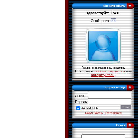
Минипрофиль
Здравствуйте, Гость
Сообщения:
Гость, мы рады вас видеть.
Пожалуйста
зарегистрируйтесь
или
авторизуйтесь
!
Форма входа
Логин:
Пароль:
запомнить
Забыл пароль
|
Регистрация
Поиск