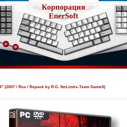
Корпорация
EnerSoft
 4" (2007 / Rus / Repack by R.G. NoLimits-Team GameS)