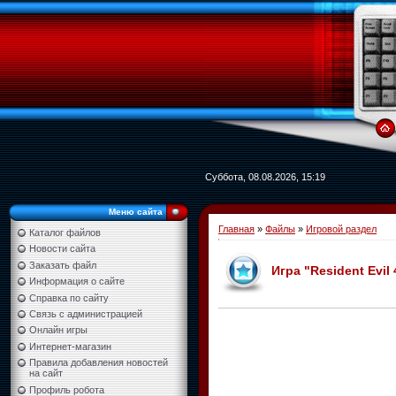
Суббота, 08.08.2026, 15:19
Меню сайта
Главная
»
Файлы
»
Игровой раздел
Каталог файлов
Новости сайта
Заказать файл
Игра "Resident Evil
Информация о сайте
Справка по сайту
Связь с администрацией
Онлайн игры
Интернет-магазин
Правила добавления новостей
на сайт
Профиль робота