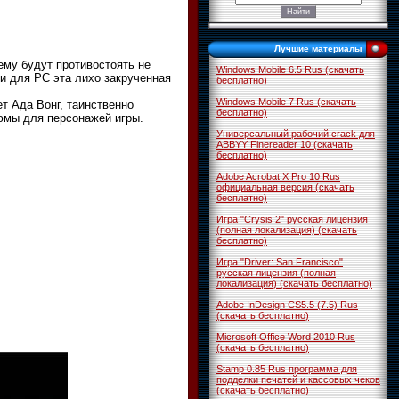
Лучшие материалы
ему будут противостоять не
Windows Mobile 6.5 Rus (скачать
ии для PC эта лихо закрученная
бесплатно)
Windows Mobile 7 Rus (скачать
т Ада Вонг, таинственно
бесплатно)
юмы для персонажей игры.
Универсальный рабочий crack для
ABBYY Finereader 10 (скачать
бесплатно)
Adobe Acrobat X Pro 10 Rus
официальная версия (скачать
бесплатно)
Игра "Crysis 2" русская лицензия
(полная локализация) (скачать
бесплатно)
Игра "Driver: San Francisco"
русская лицензия (полная
локализация) (скачать бесплатно)
Adobe InDesign CS5.5 (7.5) Rus
(скачать бесплатно)
Microsoft Office Word 2010 Rus
(скачать бесплатно)
Stamp 0.85 Rus программа для
подделки печатей и кассовых чеков
(скачать бесплатно)