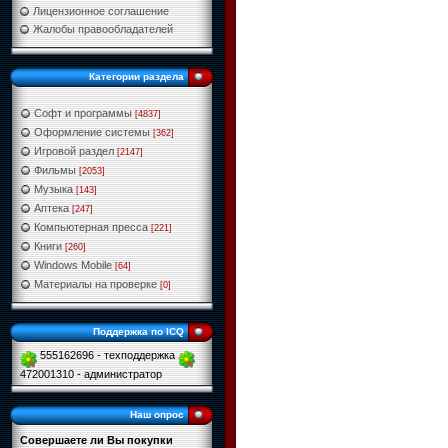
Лицензионное соглашение
Жалобы правообладателей
Категории раздела
Софт и программы
[4837]
Оформление системы
[362]
Игровой раздел
[2147]
Фильмы
[2053]
Музыка
[143]
Аптека
[247]
Компьютерная пресса
[221]
Книги
[260]
Windows Mobile
[64]
Материалы на проверке
[0]
Поддержка по ICQ
555162696 - техподдержка
472001310 - администратор
Наш опрос
Совершаете ли Вы покупки