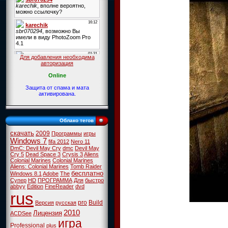
Для добавления необходима
авторизация
Online
Защита от спама и мата
активирована.
Облако тегов
скачать
2009
Программы
игры
Windows 7
fifa 2012
Nero 11
DmC: Devil May Cry
dmc
Devil May
Cry 5
Dead Space 3
Crysis 3
Aliens
Colonial Marines
Colonial Marines
Aliens: Colonial Marines
Tomb Raider
бесплатно
Windows 8.1
Adobe
The
Супер
HD
ПРОГРАММА
Для
быстро
abbyy
Edition
FineReader
dvd
rus
pro
Build
Версия
русская
2010
Лицензия
ACDSee
игра
Professional
plus