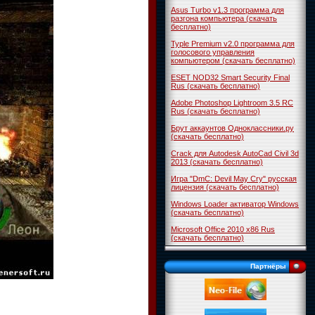
Asus Turbo v1.3 программа для
разгона компьютера (скачать
бесплатно)
Typle Premium v2.0 программа для
голосового управления
компьютером (скачать бесплатно)
ESET NOD32 Smart Security Final
Rus (скачать бесплатно)
Adobe Photoshop Lightroom 3.5 RC
Rus (скачать бесплатно)
Брут аккаунтов Одноклассники.ру
(скачать бесплатно)
Crack для Autodesk AutoCad Civil 3d
2013 (скачать бесплатно)
Игра "DmC: Devil May Cry" русская
лицензия (скачать бесплатно)
Windows Loader активатор Windows
(скачать бесплатно)
Microsoft Office 2010 x86 Rus
(скачать бесплатно)
Партнёры