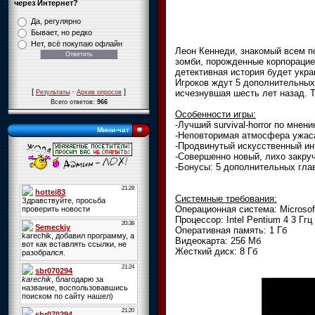
через Интернет?
Да, регулярно
Бывает, но редко
Нет, всё покупаю офлайн
Леон Кеннеди, знакомый всем по
зомби, порожденные корпорацией
детективная история будет укр
Игроков ждут 5 дополнительных
[
·
]
исчезнувшая шесть лет назад. 
Результаты
Архив опросов
Всего ответов:
966
Особенности игры:
-Лучший survival-horror по мне
Мини-чат
-Неповторимая атмосфера ужас
-Продвинутый искусственный ин
-Совершенно новый, лихо закру
-Бонусы: 5 дополнительных гла
Системные требования:
Операционная система: Microsof
Процессор: Intel Pentium 4 3 Ггц
Оперативная память: 1 Гб
Видеокарта: 256 Мб
Жесткий диск: 8 Гб