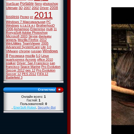
Portable
VueScan
Nero
photoshop
2008
Ultimate
3D
2007
2002
Driver
2011
lossless
Релиз
от
Windows 7 Максимальная
PC
Windows
s.t.a.l.k.e.r
BrotherhooD
2006
Ashampoo
Enterprise
multi
11
RonyaSoft
Adobe Photoshop
Microsoft
2003
Skype
фильмы
апрель
Mozilla Firefox
2012
WinUtilities
TeamViewer
2005
Advanced SystemCare
Lite
3.0
Windows
VMware
chrome
russian
8
Росомаха
mozilla
5.0
Linux
quarkxpress
Acronis
office 2010
stalker
Driver: San Francisco
san
francisco
Space Marine
Pro Evolution
Soccer 2012
pes 12
Pro Evolution
Soccer 12
PES 2012
FIFA 12
Battlefield 3
Статистика
Онлайн всего:
1
Гостей:
1
Пользователей:
0
,
EnerSoft-Robot
,
Security-Bot