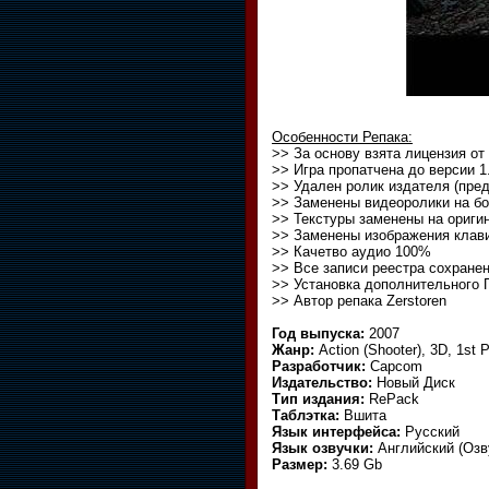
Особенности Репака:
>> За основу взята лицензия от
>> Игра пропатчена до версии 1
>> Удален ролик издателя (пре
>> Заменены видеоролики на бо
>> Текстуры заменены на ориги
>> Заменены изображения клави
>> Качетво аудио 100%
>> Все записи реестра сохране
>> Установка дополнительного
>> Автор репака Zerstoren
Год выпуска:
2007
Жанр:
Action (Shooter), 3D, 1st 
Разработчик:
Capcom
Издательство:
Новый Диск
Тип издания:
RePack
Таблэтка:
Вшита
Язык интерфейса:
Русский
Язык озвучки:
Английский (Озв
Размер:
3.69 Gb