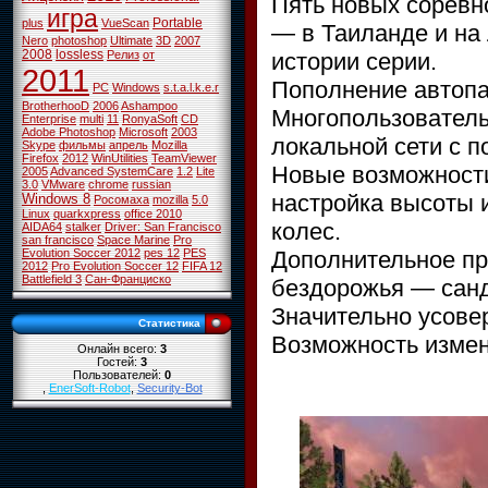
Пять новых соревн
игра
Portable
plus
VueScan
— в Таиланде и на
Nero
photoshop
Ultimate
3D
2007
2008
lossless
истории серии.
Релиз
от
2011
Пополнение автоп
PC
Windows
s.t.a.l.k.e.r
BrotherhooD
2006
Ashampoo
Многопользователь
Enterprise
multi
11
RonyaSoft
CD
Adobe Photoshop
Microsoft
2003
локальной сети с 
Skype
фильмы
апрель
Mozilla
Firefox
2012
WinUtilities
TeamViewer
Новые возможности
2005
Advanced SystemCare
1.2
Lite
3.0
VMware
chrome
russian
настройка высоты и
Windows 8
Росомаха
mozilla
5.0
Linux
quarkxpress
office 2010
колес.
AIDA64
stalker
Driver: San Francisco
san francisco
Space Marine
Pro
Дополнительное пр
Evolution Soccer 2012
pes 12
PES
2012
Pro Evolution Soccer 12
FIFA 12
Battlefield 3
Сан-Франциско
бездорожья — сан
Значительно усове
Статистика
Возможность измен
Онлайн всего:
3
Гостей:
3
Пользователей:
0
,
EnerSoft-Robot
,
Security-Bot