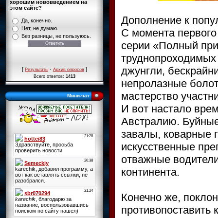
хорошим нововведением на
этом сайте?
Дополнение к попу
Да, конечно.
Нет, не думаю.
С момента первого
Без разницы, не пользуюсь.
серии «Полный при
труднопроходимых 
джунгли, бескрайн
[
·
]
Результаты
Архив опросов
Всего ответов:
1413
непролазные болот
мастерство участн
Мини-чат
И вот настало вре
Австралию. Буйные
завалы, коварные 
искусственные пре
отважные водители
континента.
Конечно же, поклон
противопоставить 