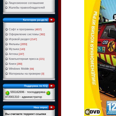
Лицензионное соглашение
Жалобы правообладателей
Категории раздела
Софт и программы
[4837]
Оформление системы
[362]
Игровой раздел
[2147]
Фильмы
[2053]
Музыка
[143]
Аптека
[247]
Компьютерная пресса
[221]
Книги
[260]
Windows Mobile
[64]
Материалы на проверке
[0]
Поддержка по ICQ
555162696 - техподдержка
472001310 - администратор
Наш опрос
Вы считаете торрент ссылки