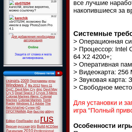
все лучшие нарабо
накопившиеся за в
Системные треб
Для добавления необходима
> Операционная сис
авторизация
> Процессор: Intel
Online
Защита от спама и мата
64 X2 4200+;
активирована.
> Оперативная пам
> Видеокарта: 256 
Облако тегов
> Звуковая карта: 
скачать
2009
Программы
игры
Windows 7
> Свободное место 
fifa 2012
Nero 11
DmC: Devil May Cry
dmc
Devil May
Cry 5
Dead Space 3
Crysis 3
Aliens
Colonial Marines
Aliens: Colonial
Marines
Colonial Marines
Tomb
Для установки и з
Raider
Windows 8.1
Adobe
The
бесплатно
Супер
HD
игра "Полный прив
ПРОГРАММА
Для
быстро
abbyy
rus
Edition
FineReader
dvd
Особенности игр
pro
Build
Версия
русская
ACDSee
2010
Лицензия
Professional