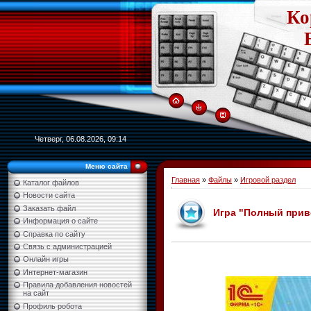
Ко
Четверг, 06.08.2026, 09:14
Меню сайта
Главная
»
Файлы
»
Игровой раздел
Каталог файлов
Новости сайта
Заказать файл
Игра "Полный приво
Информация о сайте
Справка по сайту
Связь с администрацией
Онлайн игры
Интернет-магазин
Правила добавления новостей
на сайт
Профиль робота