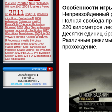
Portable
VueScan
Nero
photoshop
Особенности игр
2008
lossless
Ultimate
2007
Релиз
2011
Непревзойденный 
от
Софт
PC
Windows
s.t.a.l.k.e.r
BrotherhooD
2006
Полная свобода п
Ashampoo
Enterprise
multi
11
RonyaSoft
CD
Adobe Photoshop
220 километров ле
Microsoft
2003
office
Skype
фильмы
апрель
россия
Mozilla Firefox
2012
Десятки единиц бро
WinUtilities
TeamViewer
2005
Lite
3.0
Windows
VMware
chrome
russian
Различные режимы 
8
Росомаха
mozilla
5.0
Linux
quarkxpress
office 2010
AIDA64
прохождение.
stalker
Driver: San Francisco
san
francisco
Space Marine
Pro Evolution
Soccer 2012
PES 2012
Pro Evolution
Soccer 12
pes 12
FIFA 12
Battlefield 3
Сан-Франциско
Статистика
Онлайн всего:
1
Гостей:
1
Пользователей:
0
,
EnerSoft-Robot
,
Security-Bot