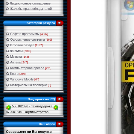
Лицензионное соглашение
Жалобы правообладателей
Категории раздела
Софт и программы
[4837]
Оформление системы
[362]
Игровой раздел
[2147]
Фильмы
[2053]
Музыка
[143]
Аптека
[247]
Компьютерная пресса
[221]
Книги
[260]
Windows Mobile
[64]
Материалы на проверке
[0]
Поддержка по ICQ
555162696 - техподдержка
472001310 - администратор
Наш опрос
Совершаете ли Вы покупки