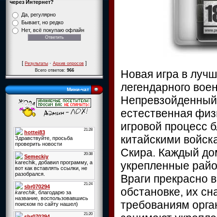
через Интернет?
Да, регулярно
Бывает, но редко
Нет, всё покупаю офлайн
[
·
]
Результаты
Архив опросов
Новая игра в лучш
Всего ответов:
966
легендарного воен
Мини-чат
Непревзойденный 
естественная физ
игровой процесс б
китайскими войск
Скира. Каждый дом
укрепленные рай
Враги прекрасно 
обстановке, их с
требованиям орга