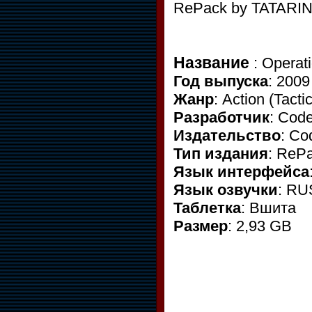
RePack by TATARIN
Название
: Operat
Год выпуска
: 200
Жанр
: Action (Tacti
Разработчик
: Cod
Издательство
: C
Тип издания
: ReP
Язык интерфейса
Язык озвучки
: R
Таблетка
: Вшита
Размер
: 2,93 GB