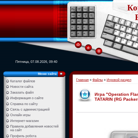
Ко
Пятница, 07.08.2026, 09:40
Меню сайта
Главная
»
Файлы
»
Игровой раздел
Каталог файлов
Новости сайта
Заказать файл
Игра "Operation Fla
Информация о сайте
TATARIN (RG Packer
Справка по сайту
Связь с администрацией
Онлайн игры
Интернет-магазин
Правила добавления новостей
на сайт
Профиль робота