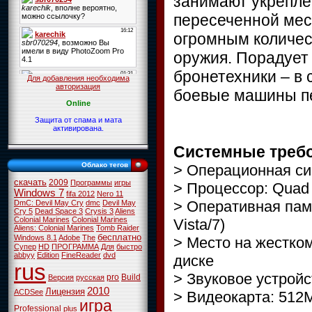
занимают укрепле
пересеченной мес
огромным количес
оружия. Порадует
бронетехники – в
Для добавления необходима
авторизация
боевые машины пе
Online
Защита от спама и мата
активирована.
Системные треб
Облако тегов
> Операционная си
скачать
2009
Программы
игры
> Процессор: Qua
Windows 7
fifa 2012
Nero 11
> Оперативная памя
DmC: Devil May Cry
dmc
Devil May
Cry 5
Dead Space 3
Crysis 3
Aliens
Colonial Marines
Colonial Marines
Vista/7)
Aliens: Colonial Marines
Tomb Raider
бесплатно
Windows 8.1
Adobe
The
> Место на жестком
Супер
HD
ПРОГРАММА
Для
быстро
abbyy
Edition
FineReader
dvd
диске
rus
> Звуковое устройс
pro
Build
Версия
русская
2010
Лицензия
ACDSee
> Видеокарта: 512Mb
игра
Professional
plus