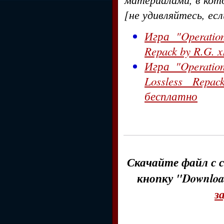
[не удивляйтесь, ес
Игра "Operation
Repack by R.G. x
Игра "Operation
Lossless Repa
бесплатно
Скачайте файл с с
кнопку "Downloa
з