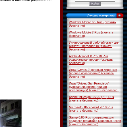
Лучшие материалы
Windows Mobile 6.5 Rus (скачать
бесплатно)
Windows Mobile 7 Rus (скачать
бесплатно)
Универсальный рабочий crack для
ABBYY Finereader 10 (скачать
бесплатно)
Adobe Acrobat X Pro 10 Rus
официальная версия (скачать
бесплатно)
Игра "Crysis 2" русская лицензия
(полная локализация) (скачать
бесплатно)
Игра "Driver: San Francisco"
русская лицензия (полная
локализация) (скачать бесплатно)
Adobe InDesign CS5.5 (7.5) Rus
(скачать бесплатно)
Microsoft Office Word 2010 Rus
(скачать бесплатно)
Stamp 0.85 Rus программа для
подделки печатей и кассовых чеков
(скачать бесплатно)