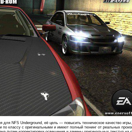
я для NFS Underground, её цель — повысить техническое качество игры
и по классу с оригинальными и имеют полный тюнинг от реальных прои
на путем корректировки освещения и замены оригинальных текстур на 