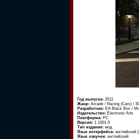
Год выпуска:
2011
Жанр:
Arcade / Racing (Cars) / 3
Разработчик:
EA Black Box / Mod
Издательство:
Electronic Arts
Платформа:
PC
Версия:
1.1001.0
Тип издания:
мод
Язык интерфейса:
английский (
Язык озвучки:
английский