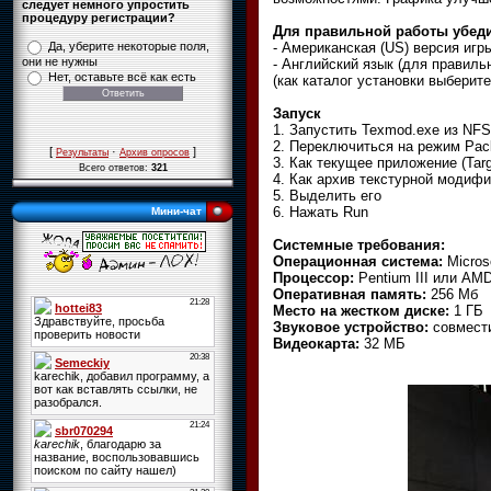
следует немного упростить
процедуру регистрации?
Для правильной работы убедит
- Американская (US) версия игр
Да, уберите некоторые поля,
они не нужны
- Английский язык (для правильн
Нет, оставьте всё как есть
(как каталог установки выберите
Запуск
1. Запустить Texmod.exe из NFS
2. Переключиться на режим Pa
[
·
]
Результаты
Архив опросов
3. Как текущее приложение (Targ
Всего ответов:
321
4. Как архив текстурной модифика
5. Выделить его
6. Нажать Run
Мини-чат
Системные требования:
Операционная система:
Micros
Процессор:
Pentium III или AM
Оперативная память:
256 Мб
Место на жестком диске:
1 ГБ
Звуковое устройство:
совмести
Видеокарта:
32 МБ