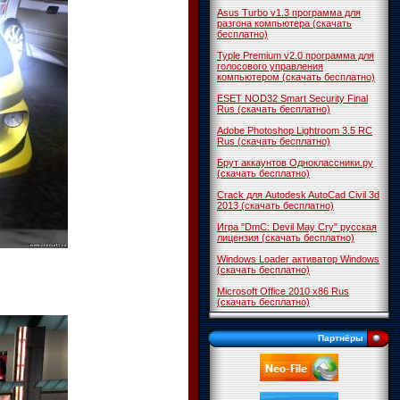
Asus Turbo v1.3 программа для
разгона компьютера (скачать
бесплатно)
Typle Premium v2.0 программа для
голосового управления
компьютером (скачать бесплатно)
ESET NOD32 Smart Security Final
Rus (скачать бесплатно)
Adobe Photoshop Lightroom 3.5 RC
Rus (скачать бесплатно)
Брут аккаунтов Одноклассники.ру
(скачать бесплатно)
Crack для Autodesk AutoCad Civil 3d
2013 (скачать бесплатно)
Игра "DmC: Devil May Cry" русская
лицензия (скачать бесплатно)
Windows Loader активатор Windows
(скачать бесплатно)
Microsoft Office 2010 x86 Rus
(скачать бесплатно)
Партнёры