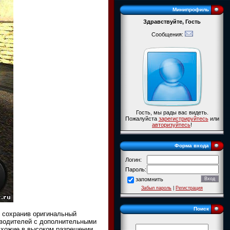
Минипрофиль
Здравствуйте, Гость
Сообщения:
Гость, мы рады вас видеть.
Пожалуйста
зарегистрируйтесь
или
авторизуйтесь
!
Форма входа
Логин:
Пароль:
запомнить
Забыл пароль
|
Регистрация
Поиск
, сохранив оригинальный
зводителей с дополнительными
схожие в высоком разрешении.