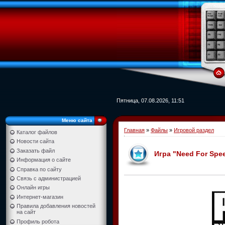
Пятница, 07.08.2026, 11:51
Меню сайта
Главная
»
Файлы
»
Игровой раздел
Каталог файлов
Новости сайта
Заказать файл
Игра "Need For Spe
Информация о сайте
Справка по сайту
Связь с администрацией
Онлайн игры
Интернет-магазин
Правила добавления новостей
на сайт
Профиль робота