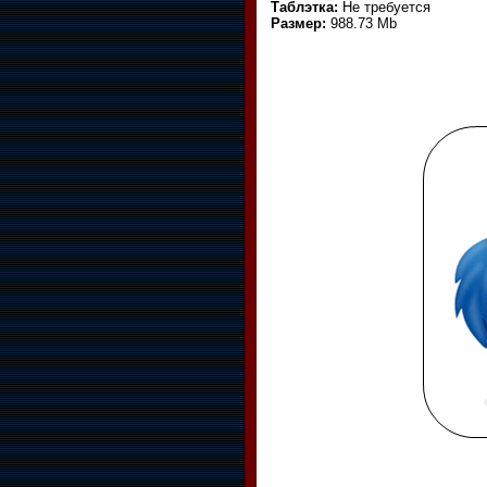
Таблэтка:
Не требуется
Размер:
988.73 Mb