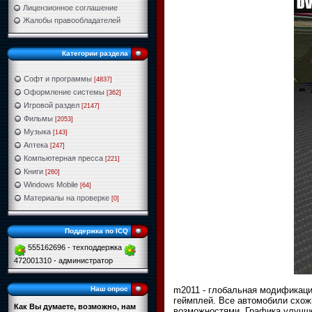
Лицензионное соглашение
Жалобы правообладателей
Категории раздела
Софт и программы
[4837]
Оформление системы
[362]
Игровой раздел
[2147]
Фильмы
[2053]
Музыка
[143]
Аптека
[247]
Компьютерная пресса
[221]
Книги
[260]
Windows Mobile
[64]
Материалы на проверке
[0]
Поддержка по ICQ
555162696 - техподдержка
472001310 - администратор
m2011 - глобальная модификаци
Наш опрос
геймплей. Все автомобили схож
Как Вы думаете, возможно, нам
возможностями. Графика улучше