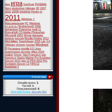
игра
Portable
plus
VueScan
Nero
photoshop
Ultimate
3D
2007
2008
lossless
2002
Релиз
от
2011
Windows 7
Максимальная
PC
Windows
s.t.a.l.k.e.r
BrotherhooD
2006
Ashampoo
Enterprise
multi
11
RonyaSoft
CD
Adobe Photoshop
Microsoft
2003
Skype
фильмы
апрель
россия
Mozilla Firefox
2012
WinUtilities
TeamViewer
2005
Lite
3.0
Windows
VMware
chrome
russian
8
Росомаха
mozilla
5.0
Linux
quarkxpress
Acronis
office 2010
stalker
Driver: San Francisco
san
francisco
Space Marine
Pro Evolution
Soccer 2012
pes 12
PES 2012
Pro
Evolution Soccer 12
FIFA 12
Battlefield 3
Статистика
Онлайн всего:
1
Гостей:
1
Пользователей:
0
,
EnerSoft-Robot
,
Security-Bot