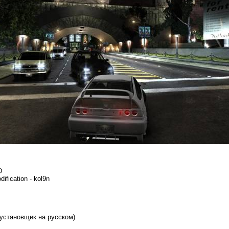
D
ification - kol9n
установщик на русском)