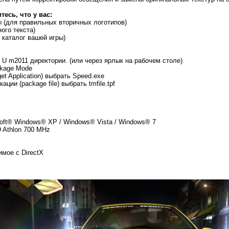
есь, что у вас:
ы (для правильных вторичных логотипов)
ого текста)
 каталог вашей игры)
 U m2011 директории. (или через ярлык на рабочем столе)
ckage Mode
et Application) выбрать Speed.exe
ции (package file) выбрать tmfile.tpf
oft® Windows® XP / Windows® Vista / Windows® 7
D Athlon 700 MHz
мое с DirectX