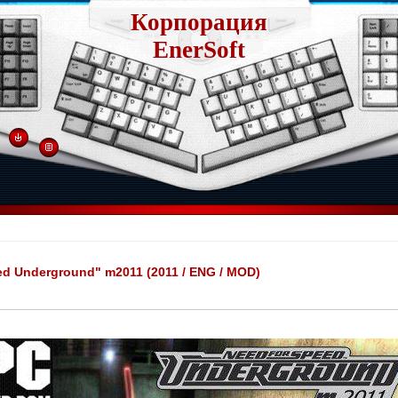
Корпорация
EnerSoft
ed Underground" m2011 (2011 / ENG / MOD)