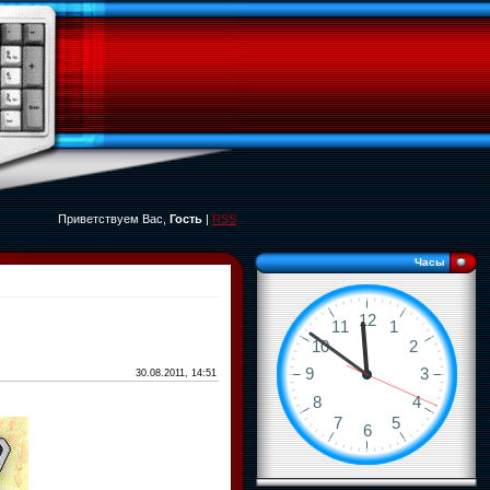
Приветствуем Вас,
Гость
|
RSS
Часы
30.08.2011, 14:51