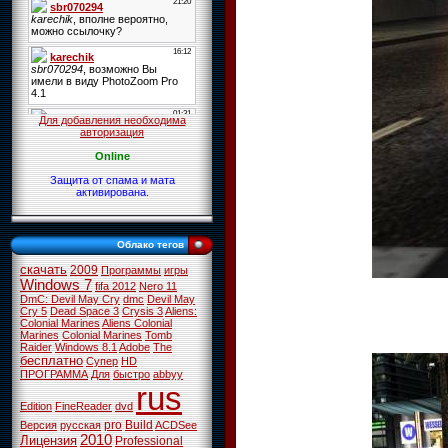
Для добавления необходима
авторизация
Online
Защита от спама и мата
активирована.
Облако тегов
скачать
2009
Программы
игры
Windows 7
fifa 2012
Nero 11
DmC: Devil May Cry
dmc
Devil May
Cry 5
Dead Space 3
Crysis 3
Aliens:
Colonial Marines
Aliens Colonial
Marines
Colonial Marines
Tomb
Raider
Windows 8.1
Adobe
The
бесплатно
Супер
HD
ПРОГРАММА
Для
быстро
abbyy
rus
Edition
FineReader
dvd
pro
Build
Версия
русская
ACDSee
2010
Лицензия
Professional