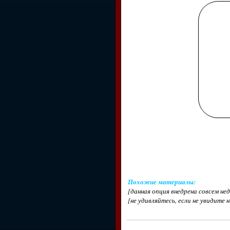
Похожие материалы
:
[данная опция внедрена совсем н
[не удивляйтесь, если не увидите 