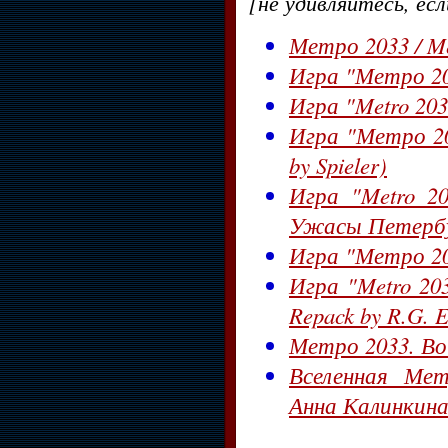
[не удивляйтесь, ес
Метро 2033 / Met
Игра "Метро 203
Игра "Metro 203
Игра "Метро 203
by Spieler)
Игра "Metro 20
Ужасы Петербур
Игра "Метро 203
Игра "Metro 203
Repack by R.G. E
Метро 2033. Во 
Вселенная Мет
Анна Калинкина 