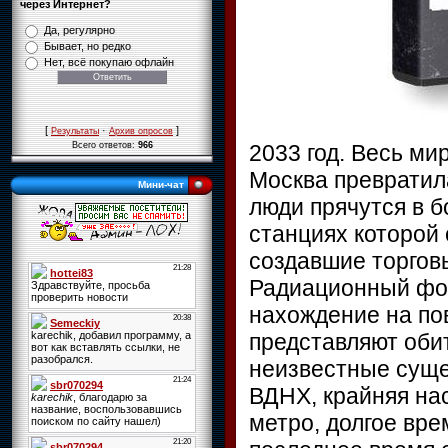
через Интернет?
Да, регулярно
Бывает, но редко
Нет, всё покупаю офлайн
[
·
]
Результаты
Архив опросов
2033 год. Весь ми
Всего ответов:
966
Москва превратил
Мини-чат
люди прячутся в 
станциях которой 
создавшие торгов
Радиационный фо
нахождение на по
представляют оби
неизвестные сущ
ВДНХ, крайняя на
метро, долгое вре