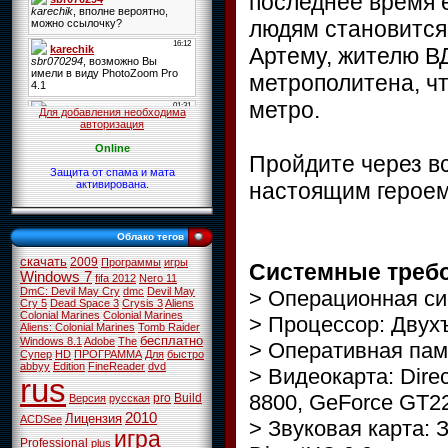
последнее время е
людям становится
Артему, жителю В
метрополитена, чт
метро.
Для добавления необходима
авторизация
Online
Пройдите через вс
Защита от спама и мата
настоящим героем
активирована.
Облако тегов
скачать
2009
Программы
игры
Системные треб
Windows 7
fifa 2012
Nero 11
DmC: Devil May Cry
dmc
Devil May
> Операционная сис
Cry 5
Dead Space 3
Crysis 3
Aliens
Colonial Marines
Colonial Marines
> Процессор: Двух
Aliens: Colonial Marines
Tomb Raider
бесплатно
Windows 8.1
Adobe
The
> Оперативная памят
Супер
HD
ПРОГРАММА
Для
быстро
abbyy
Edition
FineReader
dvd
> Видеокарта: Dire
rus
8800, GeForce GT2
pro
Build
Версия
русская
2010
Лицензия
ACDSee
> Звуковая карта: 
игра
Professional
plus