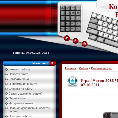
Ко
Пятница, 07.08.2026, 09:33
Меню сайта
Главная
»
Файлы
»
Игровой раздел
Каталог файлов
Новости сайта
Заказать файл
Игра "Метро 2033 / 
Информация о сайте
07.10.2011
Справка по сайту
Связь с администрацией
Онлайн игры
Интернет-магазин
Правила добавления новостей
на сайт
Профиль робота