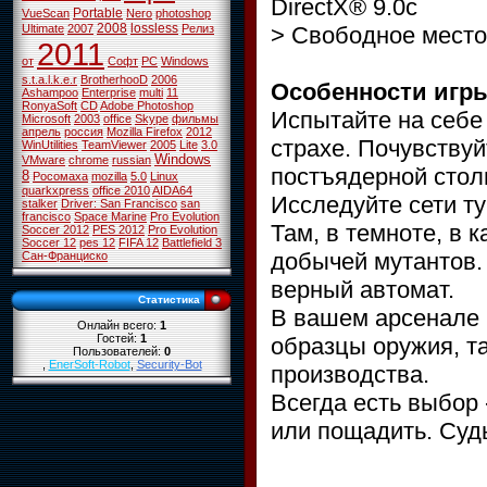
DirectX® 9.0с
Portable
VueScan
Nero
photoshop
2008
lossless
> Свободное место 
Ultimate
2007
Релиз
2011
от
Софт
PC
Windows
s.t.a.l.k.e.r
BrotherhooD
2006
Особенности игр
Ashampoo
Enterprise
multi
11
RonyaSoft
CD
Adobe Photoshop
Испытайте на себе
Microsoft
2003
office
Skype
фильмы
апрель
россия
Mozilla Firefox
2012
страхе. Почувству
WinUtilities
TeamViewer
2005
Lite
3.0
Windows
VMware
chrome
russian
постъядерной стол
8
Росомаха
mozilla
5.0
Linux
quarkxpress
office 2010
AIDA64
Исследуйте сети т
stalker
Driver: San Francisco
san
francisco
Space Marine
Pro Evolution
Там, в темноте, в 
Soccer 2012
PES 2012
Pro Evolution
Soccer 12
pes 12
FIFA 12
Battlefield 3
добычей мутантов.
Сан-Франциско
верный автомат.
Статистика
В вашем арсенале 
Онлайн всего:
1
Гостей:
1
образцы оружия, т
Пользователей:
0
,
EnerSoft-Robot
,
Security-Bot
производства.
Всегда есть выбор 
или пощадить. Судь