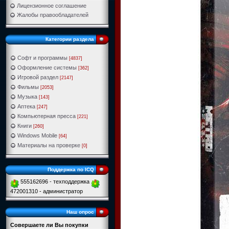
Лицензионное соглашение
Жалобы правообладателей
Категории раздела
Софт и программы
[4837]
Оформление системы
[362]
Игровой раздел
[2147]
Фильмы
[2053]
Музыка
[143]
Аптека
[247]
Компьютерная пресса
[221]
Книги
[260]
Windows Mobile
[64]
Материалы на проверке
[0]
Поддержка по ICQ
555162696 - техподдержка
472001310 - администратор
Наш опрос
Совершаете ли Вы покупки