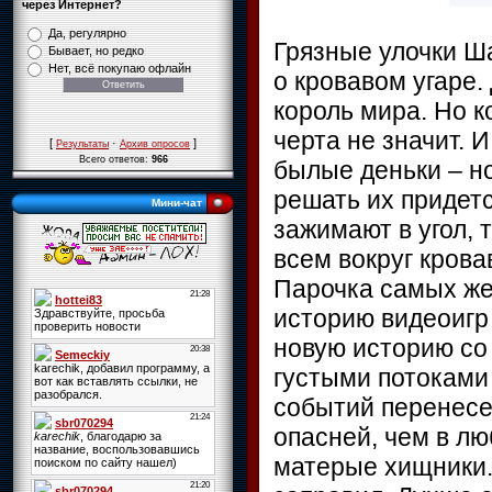
через Интернет?
Да, регулярно
Грязные улочки Ш
Бывает, но редко
Нет, всё покупаю офлайн
о кровавом угаре.
король мира. Но к
черта не значит. 
[
·
]
Результаты
Архив опросов
Всего ответов:
966
былые деньки – но
решать их придетс
Мини-чат
зажимают в угол, 
всем вокруг крова
Парочка самых же
историю видеоигр
новую историю со
густыми потоками
событий перенесе
опасней, чем в лю
матерые хищники.