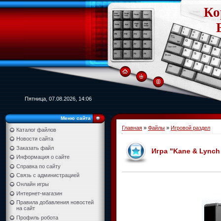
Ко
Пятница, 07.08.2026, 14:06
Меню сайта
Главная
»
Файлы
»
Игровой раздел
Каталог файлов
Новости сайта
Заказать файл
Игра "Kane & Lynch 
Информация о сайте
Справка по сайту
Связь с администрацией
Онлайн игры
Интернет-магазин
Правила добавления новостей
на сайт
Профиль робота