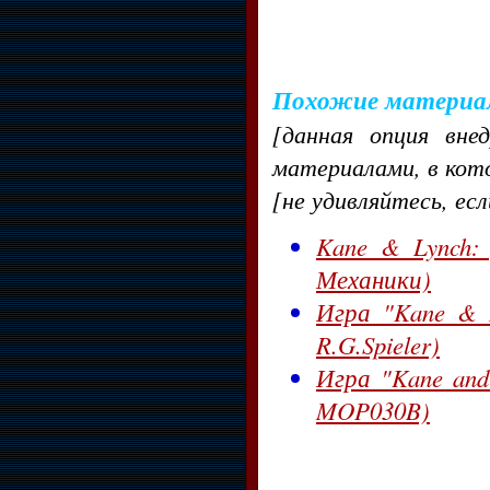
Похожие материа
[данная опция вне
материалами, в кот
[не удивляйтесь, ес
Kane & Lynch: 
Механики)
Игра "Kane & L
R.G.Spieler)
Игра "Kane and 
MOP030B)