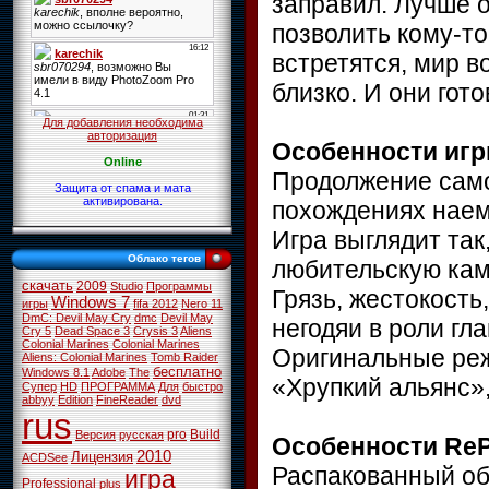
заправил. Лучше о
позволить кому-то
встретятся, мир во
близко. И они гот
Для добавления необходима
авторизация
Особенности иг
Online
Продолжение само
Защита от спама и мата
активирована.
похождениях наем
Игра выглядит так
Облако тегов
любительскую кам
скачать
2009
Studio
Программы
Грязь, жестокость
Windows 7
игры
fifa 2012
Nero 11
DmC: Devil May Cry
dmc
Devil May
негодяи в роли гл
Cry 5
Dead Space 3
Crysis 3
Aliens
Colonial Marines
Colonial Marines
Оригинальные реж
Aliens: Colonial Marines
Tomb Raider
бесплатно
Windows 8.1
Adobe
The
«Хрупкий альянс»,
Супер
HD
ПРОГРАММА
Для
быстро
abbyy
Edition
FineReader
dvd
rus
pro
Build
Версия
русская
Особенности ReP
2010
Лицензия
ACDSee
Распакованный об
игра
Professional
plus