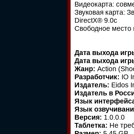
Видеокарта: совме
Звуковая карта: З
DirectX® 9.0с
Свободное место н
Дата выхода игр
Дата выхода игр
Жанр:
Action (Shoo
Разработчик:
IO I
Издатель:
Eidos I
Издатель в Росс
Язык интерфейс
Язык озвучивани
Версия:
1.0.0.0
Таблетка:
Не тре
Размер:
5,45 GB