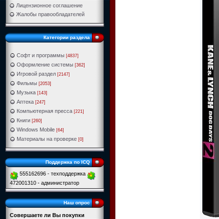
Лицензионное соглашение
Жалобы правообладателей
Категории раздела
Софт и программы
[4837]
Оформление системы
[362]
Игровой раздел
[2147]
Фильмы
[2053]
Музыка
[143]
Аптека
[247]
Компьютерная пресса
[221]
Книги
[260]
Windows Mobile
[64]
Материалы на проверке
[0]
Поддержка по ICQ
555162696 - техподдержка
472001310 - администратор
Наш опрос
Совершаете ли Вы покупки