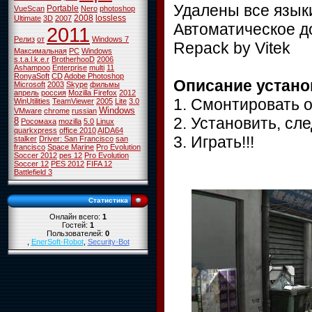
Удалены все языки
Portable
VueScan
Nero
photoshop
2008
lossless
Ultimate
3D
2007
Автоматическое д
2011
Релиз
от
Windows 7
Repack by Vitek
Максимальная
PC
Windows
s.t.a.l.k.e.r
BrotherhooD
2006
Ashampoo
Enterprise
multi
11
RonyaSoft
CD
Adobe Photoshop
Описание установ
Microsoft
2003
Skype
фильмы
апрель
россия
Mozilla Firefox
2012
1. Смонтировать 
WinUtilities
TeamViewer
2005
Lite
3.0
Windows
VMware
chrome
russian
2. Установить, сл
8
Росомаха
mozilla
5.0
Linux
quarkxpress
office 2010
AIDA64
3. Играть!!!
stalker
Driver: San Francisco
san
francisco
Space Marine
Pro Evolution
Soccer 2012
pes 12
Pro Evolution
Soccer 12
PES 2012
FIFA 12
Battlefield 3
Статистика
Онлайн всего:
1
Гостей:
1
Пользователей:
0
,
EnerSoft-Robot
,
Security-Bot