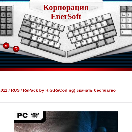
Корпорация
EnerSoft
2011 / RUS / RePack by R.G.ReCoding) скачать бесплатно