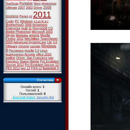
Portable
VueScan
Nero
photoshop
2008
Ultimate
2007
2002
Driver
2011
lossless
Релиз
от
Софт
PC
Windows
s.t.a.l.k.e.r
BrotherhooD
2006
Ashampoo
Enterprise
multi
11
RonyaSoft
CD
Adobe Photoshop
Microsoft
2003
Skype
фильмы
апрель
Mozilla
Firefox
2012
WinUtilities
TeamViewer
2005
Advanced SystemCare
Lite
3.0
Windows
VMware
chrome
russian
8
Росомаха
mozilla
5.0
Linux
quarkxpress
Acronis
office 2010
stalker
Driver: San Francisco
san
francisco
Space Marine
Pro Evolution
Soccer 2012
Pro Evolution Soccer 12
PES 2012
pes 12
FIFA 12
Battlefield 3
Статистика
Онлайн всего:
1
Гостей:
1
Пользователей:
0
,
EnerSoft-Robot
,
Security-Bot