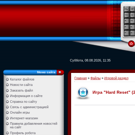
Суббота, 08.08.2026, 11:35
Меню сайта
Главная
»
Файлы
»
Игровой раздел
Каталог файлов
Новости сайта
Заказать файл
Игра "Hard Reset" (
Информация о сайте
Справка по сайту
Связь с администрацией
Онлайн игры
Интернет-магазин
Правила добавления новостей
на сайт
Профиль робота