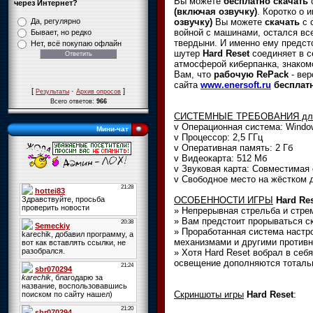
Вы можете
бесплатно скачать
через Интернет?
(включая озвучку)
. Коротко о 
озвучку)
Вы можете
скачать
с 
Да, регулярно
войной с машинами, остался все
Бывает, но редко
твердыни. И именно ему предст
Нет, всё покупаю офлайн
шутер
Hard Reset
соединяет в 
атмосферой киберпанка, знаком
Вам, что
рабочую RePack
- ве
сайта
www.enersoft.ru
бесплат
[
·
]
Результаты
Архив опросов
Всего ответов:
966
СИСТЕМНЫЕ ТРЕБОВАНИЯ для
v Операционная система: Windo
Мини-чат
v Процессор: 2,5 ГГц
v Оперативная память: 2 Гб
v Видеокарта: 512 Мб
v Звуковая карта: Совместимая с
v Свободное место на жёстком д
ОСОБЕННОСТИ ИГРЫ
Hard Res
» Непрерывная стрельба и стре
» Вам предстоит прорываться ск
» Проработанная система настр
механизмами и другими противн
» Хотя Hard Reset вобрал в себ
освещение дополняются тоталь
Скриншоты игры
Hard Reset
: