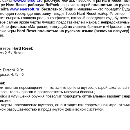
с сайта
www.enersoft.ru
рабочую RePack
- версию игры
Hard Reset по
игре
Hard Reset, рабочую RePack
- версию которой
полностью на русск
сайта
www.enersoft.ru
бесплатно
:
Люди и машины — кто победит?
Буду
го один город, где еще живут люди. Герой
Hard Reset
майор Флетчер — 
оит сыграть главную роль в конфликте, который определит судьбу всег
себе самые яркие черты лучших представителей жанра с непредсказуем
ой по фильмам «Матрица», «Бегущий по лезвию бритвы» и «Призрак в д
рсию игры
Hard Reset полностью на русском языке (включая озвучку)
но
.
 игры
Hard Reset:
ws XP / Seven
 DirectX 9.0c
иске: 4,73 Гб
et:
мительные перемещения — то, за что ценили шутеры старой школы, вы на
возь толпы врагов и противостоять могучим боссам.;
ойки и улучшения оружия позволит подобрать оптимальный вариант снар
иками;
я черты классических шутеров, он выглядит как современная игра: отли
ной разрушаемостью и продвинутой физической системой.