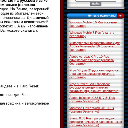
лностью на русском языке
ом языке (включая
щее. На Земле, разоренной
один из обитателей этой
Лучшие материалы
о человечества. Динамичный
ым сюжетом и неповторимой
Windows Mobile 6.5 Rus (скачать
оспехах». А мы напоминаем
бесплатно)
Вы можете
скачать
с
Windows Mobile 7 Rus (скачать
бесплатно)
Универсальный рабочий crack для
ABBYY Finereader 10 (скачать
бесплатно)
Adobe Acrobat X Pro 10 Rus
официальная версия (скачать
бесплатно)
Игра "Crysis 2" русская лицензия
(полная локализация) (скачать
бесплатно)
Игра "Driver: San Francisco"
йдете и в Hard Reset;
русская лицензия (полная
локализация) (скачать бесплатно)
яжения для боев с
Adobe InDesign CS5.5 (7.5) Rus
(скачать бесплатно)
чная графика и великолепное
Microsoft Office Word 2010 Rus
(скачать бесплатно)
Stamp 0.85 Rus программа для
подделки печатей и кассовых чеков
(скачать бесплатно)