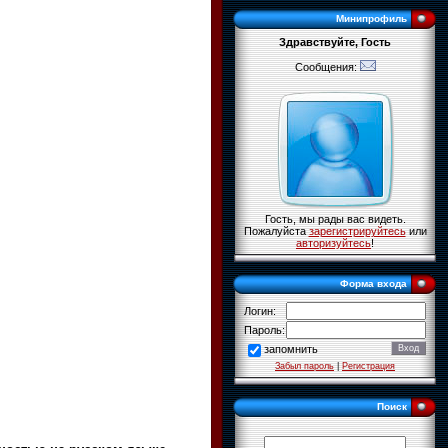
Минипрофиль
Здравствуйте, Гость
Сообщения:
Гость, мы рады вас видеть.
Пожалуйста
зарегистрируйтесь
или
авторизуйтесь
!
Форма входа
Логин:
Пароль:
запомнить
Забыл пароль
|
Регистрация
Поиск