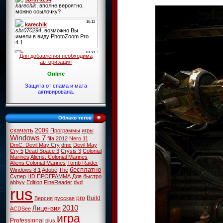
Для добавления необходима
авторизация
Online
Защита от спама и мата
активирована.
Облако тегов
скачать
2009
Программы
игры
Windows 7
fifa 2012
Nero 11
DmC: Devil May Cry
dmc
Devil May
Cry 5
Dead Space 3
Crysis 3
Colonial
Marines
Aliens: Colonial Marines
Aliens Colonial Marines
Tomb Raider
бесплатно
Windows 8.1
Adobe
The
Супер
HD
ПРОГРАММА
Для
быстро
abbyy
Edition
FineReader
dvd
rus
pro
Build
Версия
русская
2010
Лицензия
ACDSee
игра
Professional
plus