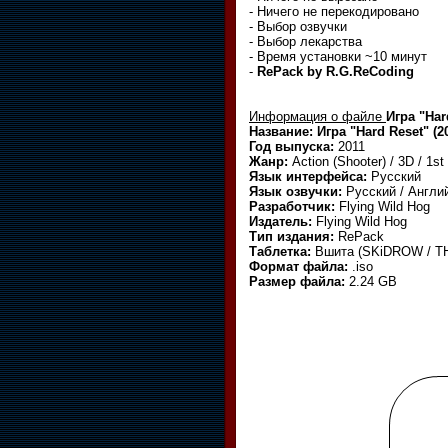
- Ничего не перекодировано
- Выбор озвучки
- Выбор лекарства
- Время установки ~10 минут
-
RePack by R.G.ReCoding
Информация о файле
Игра "Har
Название: Игра "Hard Reset" (2
Год выпуска:
2011
Жанр:
Action (Shooter) / 3D / 1st
Язык интерфейса:
Русский
Язык озвучки:
Русский / Англи
Разработчик:
Flying Wild Hog
Издатель:
Flying Wild Hog
Тип издания:
RePack
Таблетка:
Вшита (SKiDROW / T
Формат файла:
.iso
Размер файла:
2.24 GB