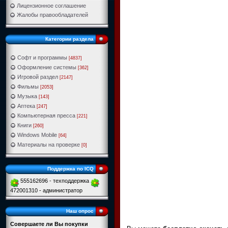
Лицензионное соглашение
Жалобы правообладателей
Категории раздела
Софт и программы
[4837]
Оформление системы
[362]
Игровой раздел
[2147]
Фильмы
[2053]
Музыка
[143]
Аптека
[247]
Компьютерная пресса
[221]
Книги
[260]
Windows Mobile
[64]
Материалы на проверке
[0]
Поддержка по ICQ
555162696 - техподдержка
472001310 - администратор
Наш опрос
Совершаете ли Вы покупки