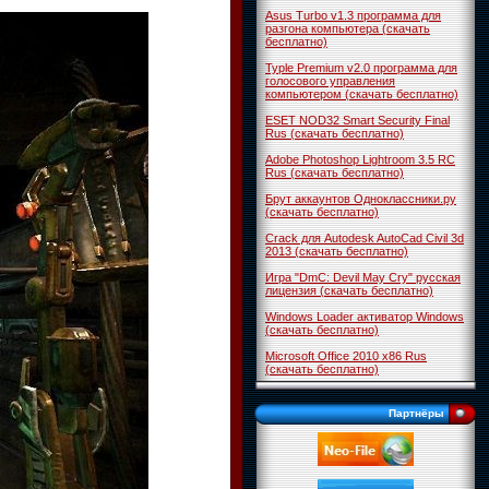
Asus Turbo v1.3 программа для
разгона компьютера (скачать
бесплатно)
Typle Premium v2.0 программа для
голосового управления
компьютером (скачать бесплатно)
ESET NOD32 Smart Security Final
Rus (скачать бесплатно)
Adobe Photoshop Lightroom 3.5 RC
Rus (скачать бесплатно)
Брут аккаунтов Одноклассники.ру
(скачать бесплатно)
Crack для Autodesk AutoCad Civil 3d
2013 (скачать бесплатно)
Игра "DmC: Devil May Cry" русская
лицензия (скачать бесплатно)
Windows Loader активатор Windows
(скачать бесплатно)
Microsoft Office 2010 x86 Rus
(скачать бесплатно)
Партнёры