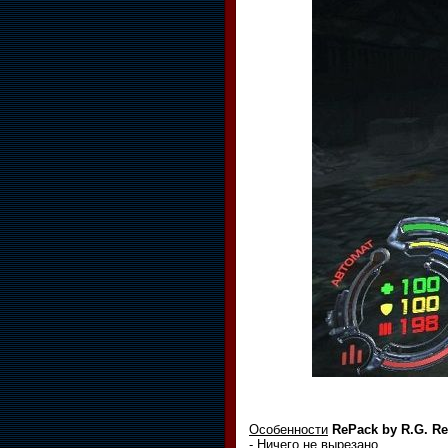
Особенности
RePack by R.G. Re
- Ничего не вырезано