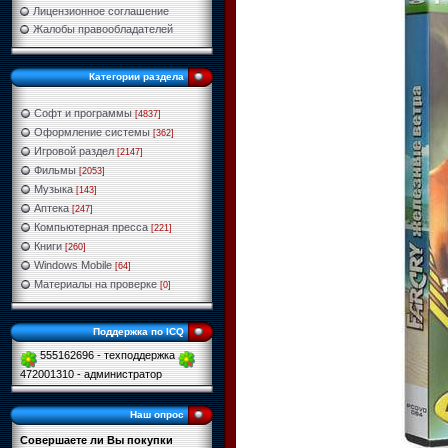
Лицензионное соглашение
Жалобы правообладателей
Категории раздела
Софт и программы
[4837]
Оформление системы
[362]
Игровой раздел
[2147]
Фильмы
[2053]
Музыка
[143]
Аптека
[247]
Компьютерная пресса
[221]
Книги
[260]
Windows Mobile
[64]
Материалы на проверке
[0]
Поддержка по ICQ
555162696 - техподдержка
472001310 - администратор
Наш опрос
Совершаете ли Вы покупки