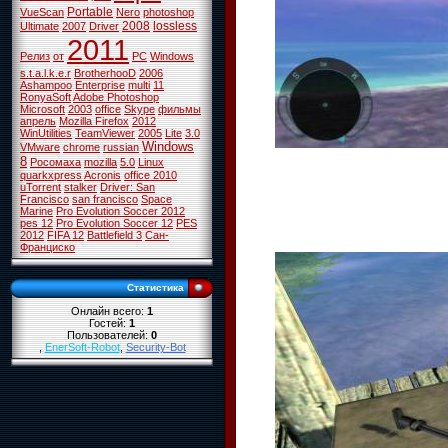
Portable
VueScan
Nero
photoshop
2008
lossless
Ultimate
2007
Driver
2011
Релиз
от
PC
Windows
s.t.a.l.k.e.r
BrotherhooD
2006
Ashampoo
Enterprise
multi
11
RonyaSoft
Adobe Photoshop
Microsoft
2003
office
Skype
фильмы
апрель
Mozilla Firefox
2012
WinUtilities
TeamViewer
2005
Lite
3.0
Windows
VMware
chrome
russian
8
Росомаха
mozilla
5.0
Linux
quarkxpress
Acronis
office 2010
uTorrent
stalker
Driver: San
Francisco
san francisco
Space
Marine
Pro Evolution Soccer 2012
pes 12
Pro Evolution Soccer 12
PES
2012
FIFA 12
Battlefield 3
Сан-
Франциско
Статистика
Онлайн всего:
1
Гостей:
1
Пользователей:
0
,
EnerSoft-Robot
,
Security-Bot