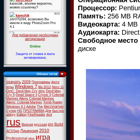
Процессор:
Pentium
Память:
256 MB R
Видеокарта:
4 MB 
Аудиокарта:
Direc
Для добавления необходима
Свободное место 
авторизация
Online
диске
Защита от спама и мата
активирована.
Облако тегов
скачать
2009
Программы
фото
Windows 7
игры
fifa 2012
Nero 11
DmC: Devil May Cry
dmc
Devil May
Cry 5
Dead Space 3
Crysis 3
Colonial
Marines
Aliens Colonial Marines
Aliens: Colonial Marines
Tomb Raider
бесплатно
Windows 8.1
Adobe
The
Супер
HD
ПРОГРАММА
Для
быстро
abbyy
Edition
FineReader
dvd
rus
pro
Build
Версия
русская
2010
Лицензия
ACDSee
игра
Professional
plus