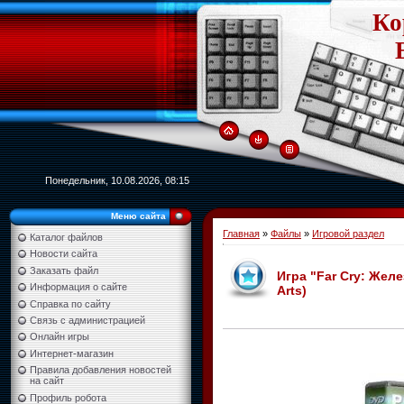
Ко
Понедельник, 10.08.2026, 08:15
Меню сайта
Главная
»
Файлы
»
Игровой раздел
Каталог файлов
Новости сайта
Заказать файл
Игра "Far Cry: Желе
Информация о сайте
Arts)
Справка по сайту
Связь с администрацией
Онлайн игры
Интернет-магазин
Правила добавления новостей
на сайт
Профиль робота