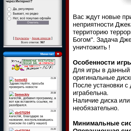
через Интернет?
Да, регулярно
Бывает, но редко
Вас ждут новые пр
Нет, всё покупаю офлайн
неприятности Джека
территорию террор
Богом". Задача Дже
[
·
]
Результаты
Архив опросов
Всего ответов:
967
уничтожить !
Мини-чат
Особенности игр
Для игры в данный
оригинальные диски
После установки с 
играбельна.
Наличие диска или 
необязательно.
Минимальные сис
Операционная сис