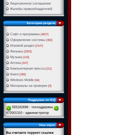
Лицензионное соглашение
Жалобы правообладателей
Категории раздела
Софт и программы
[4837]
Оформление системы
[362]
Игровой раздел
[2147]
Фильмы
[2053]
Музыка
[143]
Аптека
[247]
Компьютерная пресса
[221]
Книги
[260]
Windows Mobile
[64]
Материалы на проверке
[0]
Поддержка по ICQ
555162696 - техподдержка
472001310 - администратор
Наш опрос
Вы считаете торрент ссылки