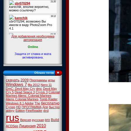
Для добавления необходима
авторизация
Online
Защита от спама и мата
активирована.
Облако тегов
скачать
2009
Программы
игры
Windows 7
fifa 2012
Nero 11
DmC: Devil May Cry
dmc
Devil May
Cry 5
Dead Space 3
Crysis 3
Colonial
Marines
Aliens: Colonial Marines
Aliens Colonial Marines
Tomb Raider
бесплатно
Windows 8.1
Adobe
The
Супер
HD
ПРОГРАММА
Для
быстро
abbyy
Edition
FineReader
dvd
rus
pro
Build
Версия
русская
2010
Лицензия
ACDSee