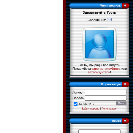
Минипрофиль
Здравствуйте, Гость
Сообщения:
Гость, мы рады вас видеть.
Пожалуйста
зарегистрируйтесь
или
авторизуйтесь
!
Форма входа
Логин:
Пароль:
запомнить
Забыл пароль
|
Регистрация
Поиск