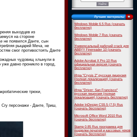
Лучшие материалы
Windows Mobile 6.5 Rus (скачать
бесплатно)
реняя выходцев из
Windows Mobile 7 Rus (скачать
шемуся на стороне
бесплатно)
де не появился Данте, сын
требляя рыцарей Меча, не
Универсальный рабочий crack для
ABBYY Finereader 10 (скачать
остям смог противостоять Данте
бесплатно)
овожадных чудовищ хлынули в
Adobe Acrobat X Pro 10 Rus
о уже давно проникло в город,
официальная версия (скачать
бесплатно)
Игра "Crysis 2" русская лицензия
(полная локализация) (скачать
бесплатно)
Игра "Driver: San Francisco"
кробатические трюки,
русская лицензия (полная
локализация) (скачать бесплатно)
Adobe InDesign CS5.5 (7.5) Rus
Cry персонажи - Данте, Триш,
(скачать бесплатно)
Microsoft Office Word 2010 Rus
(скачать бесплатно)
Stamp 0.85 Rus программа для
подделки печатей и кассовых чеков
(скачать бесплатно)