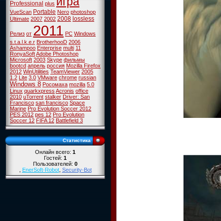
игра
Professional
plus
Portable
VueScan
Nero
photoshop
2008
lossless
Ultimate
2007
2002
2011
Релиз
от
PC
Windows
s.t.a.l.k.e.r
BrotherhooD
2006
Ashampoo
Enterprise
multi
11
RonyaSoft
Adobe Photoshop
Microsoft
2003
Skype
фильмы
bootcd
апрель
россия
Mozilla Firefox
2012
WinUtilities
TeamViewer
2005
1.2
Lite
3.0
VMware
chrome
russian
Windows 8
Росомаха
mozilla
5.0
Linux
quarkxpress
Acronis
office
2010
uTorrent
stalker
Driver: San
Francisco
san francisco
Space
Marine
Pro Evolution Soccer 2012
PES 2012
pes 12
Pro Evolution
Soccer 12
FIFA 12
Battlefield 3
Статистика
Онлайн всего:
1
Гостей:
1
Пользователей:
0
,
EnerSoft-Robot
,
Security-Bot