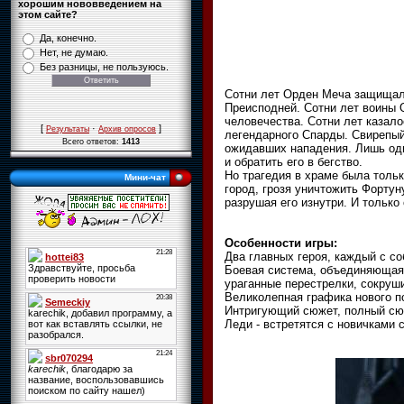
хорошим нововведением на
этом сайте?
Да, конечно.
Нет, не думаю.
Без разницы, не пользуюсь.
Сотни лет Орден Меча защищал 
Преисподней. Сотни лет воины 
человечества. Сотни лет казало
[
·
]
Результаты
Архив опросов
легендарного Спарды. Свирепый
Всего ответов:
1413
ожидавших нападения. Лишь оди
и обратить его в бегство.
Но трагедия в храме была толь
Мини-чат
город, грозя уничтожить Фортун
разрушая его изнутри. И только
Особенности игры:
Два главных героя, каждый с с
Боевая система, объединяющая 
ураганные перестрелки, сокруш
Великолепная графика нового п
Интригующий сюжет, полный сюр
Леди - встретятся с новичками 