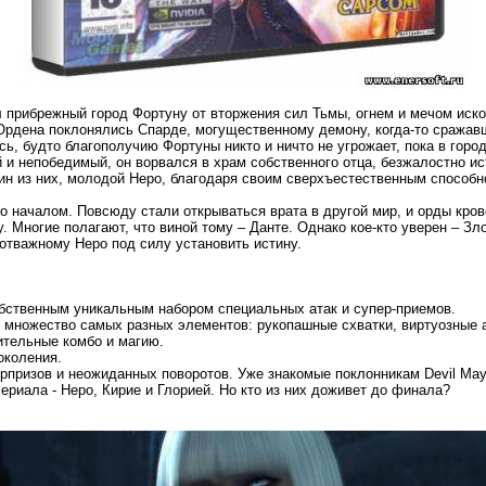
прибрежный город Фортуну от вторжения сил Тьмы, огнем и мечом иско
Ордена поклонялись Спарде, могущественному демону, когда-то сражав
сь, будто благополучию Фортуны никто и ничто не угрожает, пока в горо
 и непобедимый, он ворвался в храм собственного отца, безжалостно ис
н из них, молодой Неро, благодаря своим сверхъестественным способн
ко началом. Повсюду стали открываться врата в другой мир, и орды кр
у. Многие полагают, что виной тому – Данте. Однако кое-кто уверен – Зл
 отважному Неро под силу установить истину.
обственным уникальным набором специальных атак и супер-приемов.
множество самых разных элементов: рукопашные схватки, виртуозные а
ительные комбо и магию.
околения.
призов и неожиданных поворотов. Уже знакомые поклонникам Devil May 
сериала - Неро, Кирие и Глорией. Но кто из них доживет до финала?