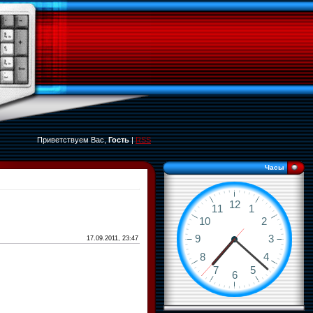
Приветствуем Вас,
Гость
|
RSS
Часы
17.09.2011, 23:47