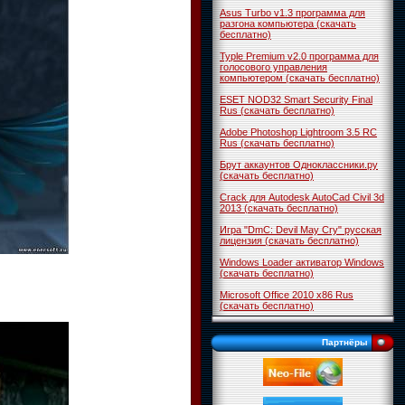
Asus Turbo v1.3 программа для
разгона компьютера (скачать
бесплатно)
Typle Premium v2.0 программа для
голосового управления
компьютером (скачать бесплатно)
ESET NOD32 Smart Security Final
Rus (скачать бесплатно)
Adobe Photoshop Lightroom 3.5 RC
Rus (скачать бесплатно)
Брут аккаунтов Одноклассники.ру
(скачать бесплатно)
Crack для Autodesk AutoCad Civil 3d
2013 (скачать бесплатно)
Игра "DmC: Devil May Cry" русская
лицензия (скачать бесплатно)
Windows Loader активатор Windows
(скачать бесплатно)
Microsoft Office 2010 x86 Rus
(скачать бесплатно)
Партнёры