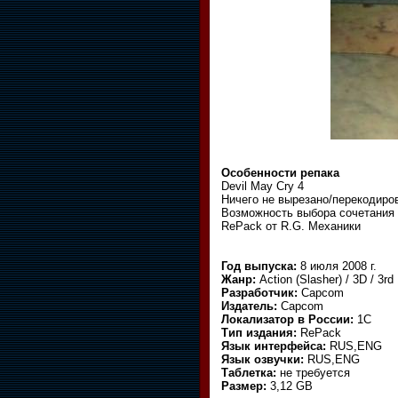
Особенности репака
Devil May Cry 4
Ничего не вырезано/перекодиро
Возможность выбора сочетания 
RePack от R.G. Механики
Год выпуска:
8 июля 2008 г.
Жанр:
Action (Slasher) / 3D / 3r
Разработчик:
Capcom
Издатель:
Capcom
Локализатор в России:
1C
Тип издания:
RePack
Язык интерфейса:
RUS,ENG
Язык озвучки:
RUS,ENG
Таблетка:
не требуется
Размер:
3,12 GB