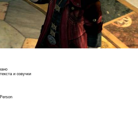
вано
текста и озвучки
d Person