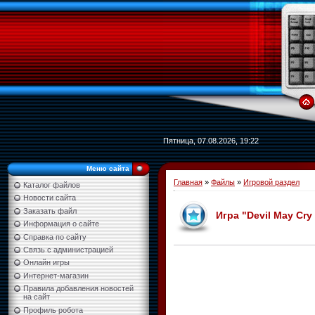
Пятница, 07.08.2026, 19:22
Меню сайта
Главная
»
Файлы
»
Игровой раздел
Каталог файлов
Новости сайта
Заказать файл
Игра "Devil May Cry
Информация о сайте
Справка по сайту
Связь с администрацией
Онлайн игры
Интернет-магазин
Правила добавления новостей
на сайт
Профиль робота