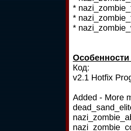
* nazi_zombie_
* nazi_zombie_
* nazi_zombie
Особенности v
Код:
v2.1 Hotfix Pro
Added - More m
dead_sand_elit
nazi_zombie_a
nazi_zombie_c