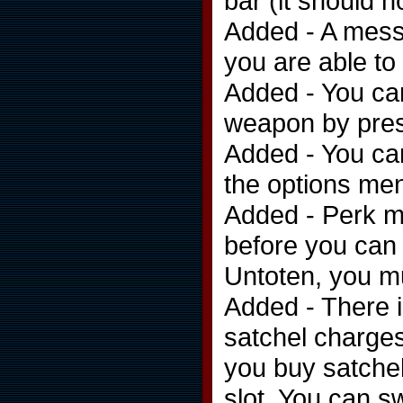
bar (it should 
Added - A mess
you are able to 
Added - You ca
weapon by pres
Added - You can
the options men
Added - Perk ma
before you can
Untoten, you mu
Added - There i
satchel charge
you buy satchel
slot. You can s