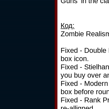
Guns' in the cl
Код:
Zombie Realis
Fixed - Double 
box icon.
Fixed - Stielha
you buy over an
Fixed - Modern
box before roun
Fixed - Rank Pr
re-alligned.