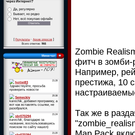
через Интернет?
Да, регулярно
Бывает, но редко
Нет, всё покупаю офлайн
[
·
]
Результаты
Архив опросов
Всего ответов:
966
Zombie Realis
Мини-чат
фитч в зомби
Например, рей
престижа, 10 
настраиваемые
Так же в разд
"zombie_reali
Map Pack вклю