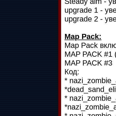
Steady aim - 
upgrade 1 - у
upgrade 2 - у
Map Pack:
Map Pack вклю
MAP PACK #1 (U
MAP PACK #3
Код:
* nazi_zombie_
*dead_sand_eli
* nazi_zombie_
*nazi_zombie_
* nazi_zombie_