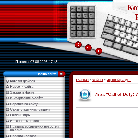
Ко
Пятница, 07.08.2026, 17:43
Меню сайта
Главная
»
Файлы
»
Игровой раздел
Каталог файлов
Новости сайта
Заказать файл
Игра "Call of Duty:
Информация о сайте
Справка по сайту
Связь с администрацией
Онлайн игры
Интернет-магазин
Правила добавления новостей
на сайт
Профиль робота