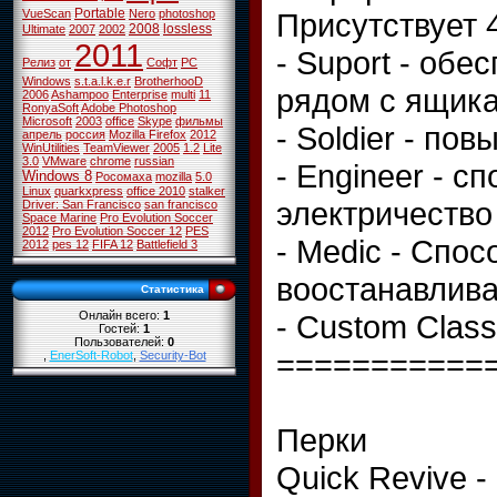
Portable
Присутствует 
VueScan
Nero
photoshop
2008
lossless
Ultimate
2007
2002
2011
- Suport - об
Релиз
от
Софт
PC
Windows
s.t.a.l.k.e.r
BrotherhooD
рядом с ящика
2006
Ashampoo
Enterprise
multi
11
RonyaSoft
Adobe Photoshop
Microsoft
2003
office
Skype
фильмы
- Soldier - по
апрель
россия
Mozilla Firefox
2012
WinUtilities
TeamViewer
2005
1.2
Lite
3.0
VMware
chrome
russian
- Engineer - с
Windows 8
Росомаха
mozilla
5.0
Linux
quarkxpress
office 2010
stalker
электричество
Driver: San Francisco
san francisco
Space Marine
Pro Evolution Soccer
2012
Pro Evolution Soccer 12
PES
- Medic - Спо
2012
pes 12
FIFA 12
Battlefield 3
воостанавлива
Статистика
- Custom Class
Онлайн всего:
1
Гостей:
1
Пользователей:
0
===========
,
EnerSoft-Robot
,
Security-Bot
Перки
Quick Revive 