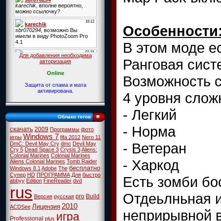
Особенности
В этом моде е
Для добавления необходима
Ранговая сист
авторизация
Online
Возможность с
Защита от спама и мата
активирована.
4 уровня слож
- Легкий
Облако тегов
- Норма
скачать
2009
Программы
фото
Windows 7
игры
fifa 2012
Nero 11
- Ветеран
DmC: Devil May Cry
dmc
Devil May
Cry 5
Dead Space 3
Crysis 3
Aliens:
Colonial Marines
Colonial Marines
- Харкод
Aliens Colonial Marines
Tomb Raider
бесплатно
Windows 8.1
Adobe
The
Супер
HD
ПРОГРАММА
Для
быстро
Есть зомби бо
abbyy
Edition
FineReader
dvd
rus
Отдеьлньная и
pro
Build
Версия
русская
2010
Лицензия
ACDSee
неприрывной в
игра
Professional
plus