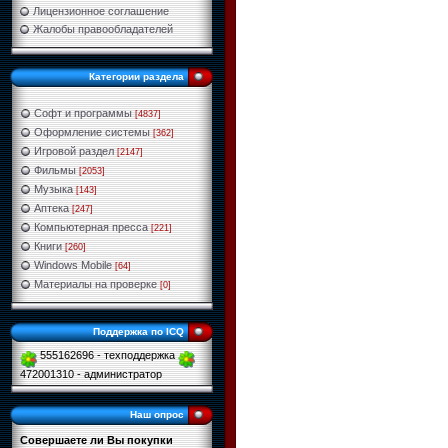
Лицензионное соглашение
Жалобы правообладателей
Категории раздела
Софт и программы
[4837]
Оформление системы
[362]
Игровой раздел
[2147]
Фильмы
[2053]
Музыка
[143]
Аптека
[247]
Компьютерная пресса
[221]
Книги
[260]
Windows Mobile
[64]
Материалы на проверке
[0]
Поддержка по ICQ
555162696 - техподдержка
472001310 - администратор
Наш опрос
Совершаете ли Вы покупки