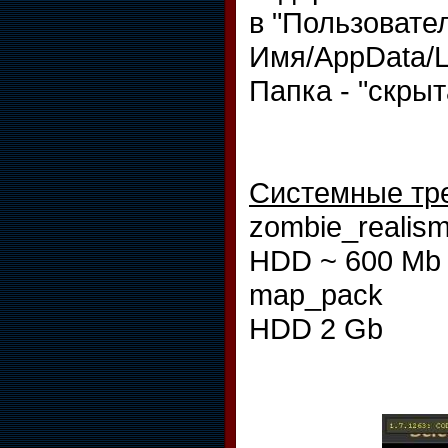
в "Пользовате
Имя/AppData/L
Папка - "скрыт
Системные тр
zombie_realis
HDD ~ 600 Mb
map_pack
HDD 2 Gb