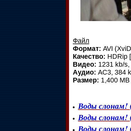
Файл
Формат:
AVI (XviD
Качество:
HDRip [
Видео:
1231 kb/s,
Аудио:
AC3, 384 k
Размер:
1,400 MB
Воды слонам! 
Воды слонам! 
Воды слонам! 