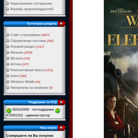
Лицензионное соглашение
Жалобы правообладателей
Категории раздела
Софт и программы
[4837]
Оформление системы
[362]
Игровой раздел
[2147]
Фильмы
[2053]
Музыка
[143]
Аптека
[247]
Компьютерная пресса
[221]
Книги
[260]
Windows Mobile
[64]
Материалы на проверке
[0]
Поддержка по ICQ
555162696 - техподдержка
472001310 - администратор
Наш опрос
Совершаете ли Вы покупки