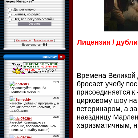
через Интернет?
Да, регулярно
Бывает, но редко
Нет, всё покупаю офлайн
Лицензия / дубл
[
·
]
Результаты
Архив опросов
Всего ответов:
966
Мини-чат
Времена Великой 
бросает учебу посл
присоединяется к 
цирковому шоу на
ветеринаром, а за
наездницу Марлену
харизматичным, н