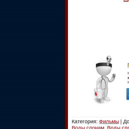
Категория
:
Фильмы
|
Д
Воды слонам
,
Воды сл