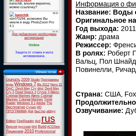
Информация о ф
Название: Воды 
Оригинальное н
Год выхода:
2011
Для добавления необходима
Жанр:
драма
авторизация
Режиссер:
Френс
Online
В ролях:
Роберт П
Защита от спама и мата
активирована.
Вальц, Пол Шнайд
Повинелли, Ричар
Облако тегов
скачать
2009
Studio
Программы
Windows 7
игры
fifa 2012
Nero 11
DmC: Devil May Cry
dmc
Devil May
Страна:
США, Fox
Cry 5
Dead Space 3
Crysis 3
Aliens:
Colonial Marines
Aliens Colonial
Marines
Colonial Marines
Tomb
Продолжительно
Raider
Windows 8.1
Adobe
The
бесплатно
Супер
HD
Озвучивание:
Ду
ПРОГРАММА
Для
быстро
abbyy
rus
Edition
FineReader
dvd
pro
Build
Версия
русская
ACDSee
2010
Лицензия
Professional