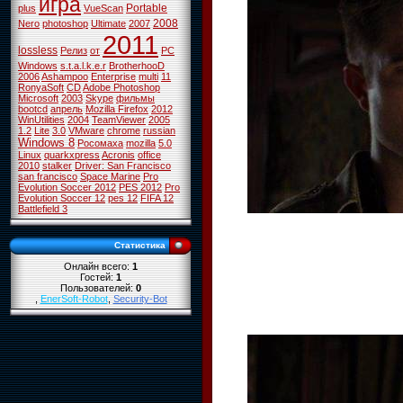
игра
Portable
plus
VueScan
2008
Nero
photoshop
Ultimate
2007
2011
lossless
Релиз
от
PC
Windows
s.t.a.l.k.e.r
BrotherhooD
2006
Ashampoo
Enterprise
multi
11
RonyaSoft
CD
Adobe Photoshop
Microsoft
2003
Skype
фильмы
bootcd
апрель
Mozilla Firefox
2012
WinUtilities
2004
TeamViewer
2005
1.2
Lite
3.0
VMware
chrome
russian
Windows 8
Росомаха
mozilla
5.0
Linux
quarkxpress
Acronis
office
2010
stalker
Driver: San Francisco
san francisco
Space Marine
Pro
Evolution Soccer 2012
PES 2012
Pro
Evolution Soccer 12
pes 12
FIFA 12
Battlefield 3
Статистика
Онлайн всего:
1
Гостей:
1
Пользователей:
0
,
EnerSoft-Robot
,
Security-Bot