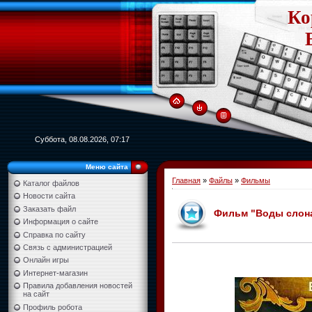
Ко
Суббота, 08.08.2026, 07:17
Меню сайта
Главная
»
Файлы
»
Фильмы
Каталог файлов
Новости сайта
Заказать файл
Фильм "Воды слонам!
Информация о сайте
Справка по сайту
Связь с администрацией
Онлайн игры
Интернет-магазин
Правила добавления новостей
на сайт
Профиль робота