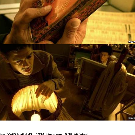
fps, XviD build 47 ~1324 kbps avg, 0.25 bit/pixel