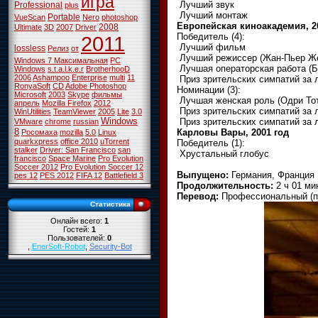
игра
Лучший звук
Professional
plus
Лучший монтаж
Portable
VueScan
Nero
photoshop
Европейская киноакадемия, 2
2008
Ultimate
3D
2007
Driver
Победитель (4):
2011
Лучший фильм
lossless
Релиз
от
Лучший режиссер (Жан-Пьер Ж
Windows 7 Максимальная
PC
Лучшая операторская работа (
Windows
s.t.a.l.k.e.r
BrotherhooD
2006
Ashampoo
Enterprise
multi
11
Приз зрительских симпатий за 
RonyaSoft
CD
Adobe Photoshop
Номинации (3):
Microsoft
2003
Skype
фильмы
Лучшая женская роль (Одри То
апрель
Mozilla Firefox
2012
Приз зрительских симпатий за 
WinUtilities
TeamViewer
2005
Lite
3.0
Windows
Приз зрительских симпатий за 
VMware
chrome
russian
8
Карловы Вары, 2001 год
Росомаха
mozilla
5.0
Linux
quarkxpress
office 2010
uTorrent
Победитель (1):
stalker
Driver: San Francisco
san
Хрустальный глобус
francisco
Space Marine
Pro Evolution
Soccer 2012
Pro Evolution Soccer 12
Выпущено:
Германия, Франция
pes 12
PES 2012
FIFA 12
Battlefield 3
Продолжительность:
2 ч 01 ми
Перевод:
Профессиональный (п
Статистика
Онлайн всего:
1
Гостей:
1
Пользователей:
0
,
EnerSoft-Robot
,
Security-Bot