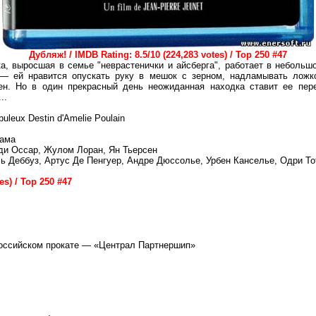
Дубляж! / IMDB Rating: 8.5/10 (224,283 votes) / Top 250 #47
а, выросшая в семье "неврастенички и айсберга", работает в небольш
— ей нравится опускать руку в мешок с зерном, надламывать ложко
тен. Но в один прекрасный день неожиданная находка ставит ее пе
..
uleux Destin d'Amelie Poulain
рама
и Оссар, Жулом Лоран, Ян Тьерсен
 Деббуз, Артус Де Пенгуер, Андре Дюссолье, Урбен Канселье, Одри То
es) / Top 250 #47
ссийском прокате — «Централ Партнершип»