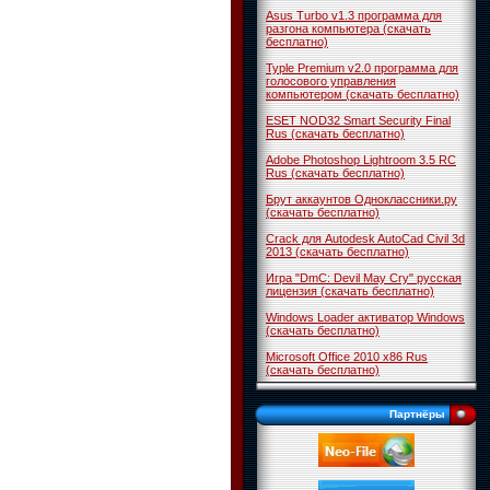
Asus Turbo v1.3 программа для
разгона компьютера (скачать
бесплатно)
Typle Premium v2.0 программа для
голосового управления
компьютером (скачать бесплатно)
ESET NOD32 Smart Security Final
Rus (скачать бесплатно)
Adobe Photoshop Lightroom 3.5 RC
Rus (скачать бесплатно)
Брут аккаунтов Одноклассники.ру
(скачать бесплатно)
Crack для Autodesk AutoCad Civil 3d
2013 (скачать бесплатно)
Игра "DmC: Devil May Cry" русская
лицензия (скачать бесплатно)
Windows Loader активатор Windows
(скачать бесплатно)
Microsoft Office 2010 x86 Rus
(скачать бесплатно)
Партнёры