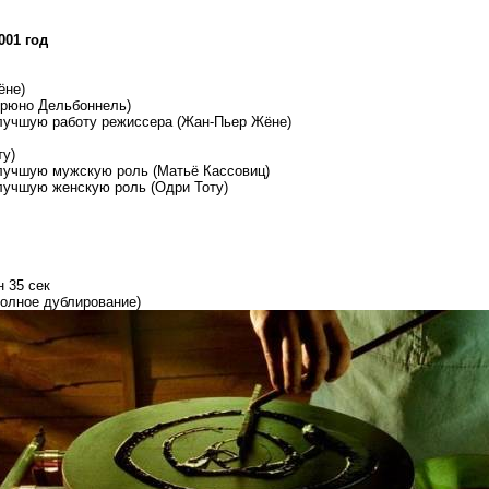
001 год
ёне)
Брюно Дельбоннель)
лучшую работу режиссера (Жан-Пьер Жёне)
ту)
лучшую мужскую роль (Матьё Кассовиц)
лучшую женскую роль (Одри Тоту)
н 35 сек
олное дублирование)