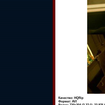
Качество: HQRip
Формат: AVI
Видео: 720x304 (2.37:1), 23.976 