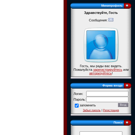
Минипрофиль
Здравствуйте, Гость
Сообщения:
Гость, мы рады вас видеть.
Пожалуйста
зарегистрируйтесь
или
авторизуйтесь
!
Форма входа
Логин:
Пароль:
запомнить
Забыл пароль
|
Регистрация
Поиск