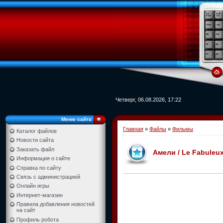
Четверг, 06.08.2026, 17:22
Меню сайта
Главная
»
Файлы
»
Фильмы
Каталог файлов
Новости сайта
Заказать файл
Амели / Le Fabuleux
Информация о сайте
Справка по сайту
Связь с администрацией
Онлайн игры
Интернет-магазин
Правила добавления новостей
на сайт
Профиль робота