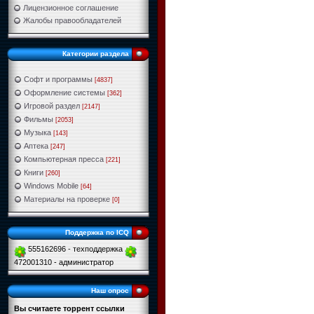
Лицензионное соглашение
Жалобы правообладателей
Категории раздела
Софт и программы
[4837]
Оформление системы
[362]
Игровой раздел
[2147]
Фильмы
[2053]
Музыка
[143]
Аптека
[247]
Компьютерная пресса
[221]
Книги
[260]
Windows Mobile
[64]
Материалы на проверке
[0]
Поддержка по ICQ
555162696 - техподдержка
472001310 - администратор
Наш опрос
Вы считаете торрент ссылки