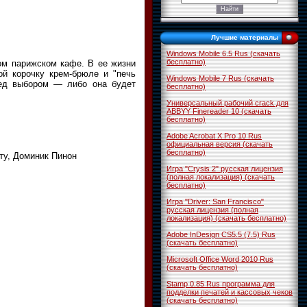
Лучшие материалы
Windows Mobile 6.5 Rus (скачать
бесплатно)
ом парижском кафе. В ее жизни
й корочку крем-брюле и "печь
Windows Mobile 7 Rus (скачать
ред выбором — либо она будет
бесплатно)
Универсальный рабочий crack для
ABBYY Finereader 10 (скачать
бесплатно)
Adobe Acrobat X Pro 10 Rus
официальная версия (скачать
бесплатно)
ту, Доминик Пинон
Игра "Crysis 2" русская лицензия
(полная локализация) (скачать
бесплатно)
Игра "Driver: San Francisco"
русская лицензия (полная
локализация) (скачать бесплатно)
Adobe InDesign CS5.5 (7.5) Rus
(скачать бесплатно)
Microsoft Office Word 2010 Rus
(скачать бесплатно)
Stamp 0.85 Rus программа для
подделки печатей и кассовых чеков
(скачать бесплатно)