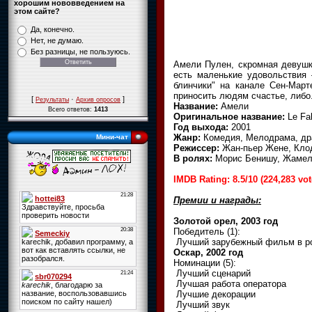
хорошим нововведением на
этом сайте?
Да, конечно.
Нет, не думаю.
Без разницы, не пользуюсь.
Амели Пулен, скромная девушк
есть маленькие удовольствия 
блинчики" на канале Сен-Мар
приносить людям счастье, либо.
[
·
]
Результаты
Архив опросов
Название:
Амели
Всего ответов:
1413
Оригинальное название:
Le Fab
Год выхода:
2001
Жанр:
Комедия, Мелодрама, д
Мини-чат
Режиссер:
Жан-пьер Жене, Клод
В ролях:
Морис Бенишу, Жамель
IMDB Rating: 8.5/10 (224,283 vot
Премии и награды:
Золотой орел, 2003 год
Победитель (1):
Лучший зарубежный фильм в ро
Оскар, 2002 год
Номинации (5):
Лучший сценарий
Лучшая работа оператора
Лучшие декорации
Лучший звук