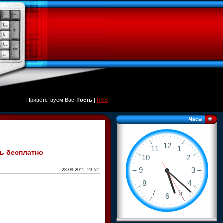
Приветствуем Вас,
Гость
|
RSS
Часы
ть бесплатно
28.09.2011, 23:52