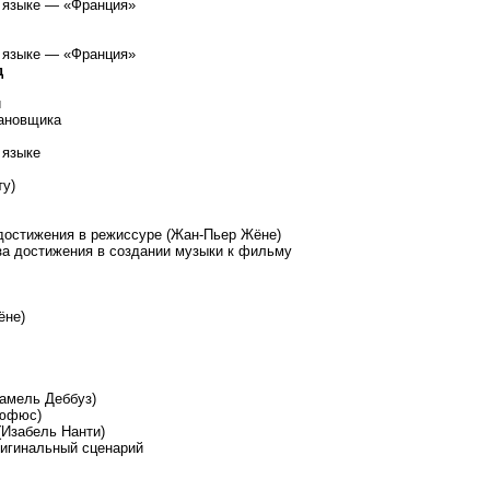
 языке — «Франция»
 языке — «Франция»
д
й
ановщика
 языке
ту)
достижения в режиссуре (Жан-Пьер Жёне)
а достижения в создании музыки к фильму
ёне)
амель Деббуз)
Рюфюс)
(Изабель Нанти)
игинальный сценарий