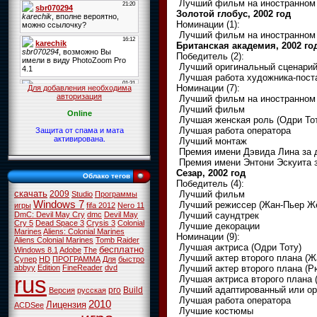
Лучший фильм на иностранном
Золотой глобус, 2002 год
Номинации (1):
Лучший фильм на иностранном
Британская академия, 2002 го
Победитель (2):
Лучший оригинальный сценари
Лучшая работа художника-пост
Номинации (7):
Для добавления необходима
авторизация
Лучший фильм на иностранном
Лучший фильм
Online
Лучшая женская роль (Одри То
Лучшая работа оператора
Защита от спама и мата
активирована.
Лучший монтаж
Премия имени Дэвида Лина за 
Премия имени Энтони Эскуита з
Сезар, 2002 год
Облако тегов
Победитель (4):
скачать
Лучший фильм
2009
Studio
Программы
Windows 7
Лучший режиссер (Жан-Пьер Ж
игры
fifa 2012
Nero 11
Лучший саундтрек
DmC: Devil May Cry
dmc
Devil May
Cry 5
Dead Space 3
Crysis 3
Colonial
Лучшие декорации
Marines
Aliens: Colonial Marines
Номинации (9):
Aliens Colonial Marines
Tomb Raider
Лучшая актриса (Одри Тоту)
бесплатно
Windows 8.1
Adobe
The
Лучший актер второго плана (Ж
Супер
HD
ПРОГРАММА
Для
быстро
Лучший актер второго плана (
abbyy
Edition
FineReader
dvd
rus
Лучшая актриса второго плана 
Лучший адаптированный или ор
pro
Build
Версия
русская
Лучшая работа оператора
2010
Лицензия
ACDSee
Лучшие костюмы