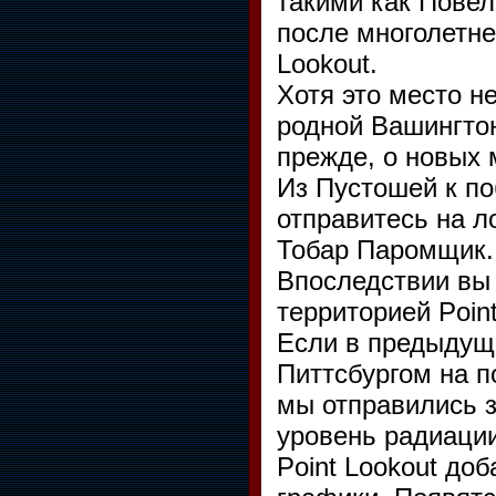
такими как Повел
после многолетне
Lookout.
Хотя это место н
родной Вашингтон
прежде, о новых 
Из Пустошей к по
отправитесь на л
Тобар Паромщик.
Впоследствии вы
территорией Point
Если в предыдущ
Питтсбургом на по
мы отправились 
уровень радиации
Point Lookout до