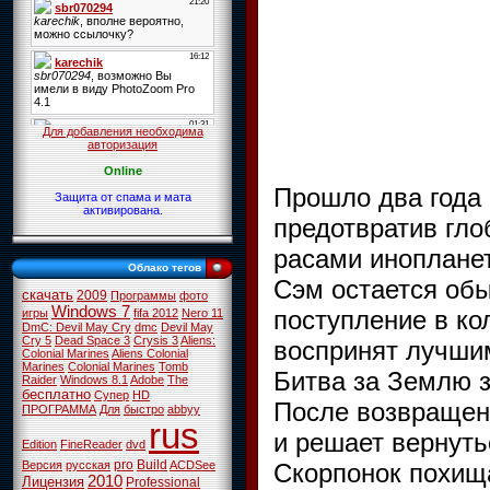
Для добавления необходима
авторизация
Online
Прошло два года 
Защита от спама и мата
активирована.
предотвратив гл
расами инопланет
Облако тегов
Сэм остается об
скачать
2009
Программы
фото
Windows 7
поступление в ко
игры
fifa 2012
Nero 11
DmC: Devil May Cry
dmc
Devil May
Cry 5
Dead Space 3
Crysis 3
Aliens:
воспринят лучшим
Colonial Marines
Aliens Colonial
Marines
Colonial Marines
Tomb
Битва за Землю з
Raider
Windows 8.1
Adobe
The
бесплатно
Супер
HD
После возвращени
ПРОГРАММА
Для
быстро
abbyy
rus
и решает вернуть
Edition
FineReader
dvd
pro
Build
Версия
русская
ACDSee
Скорпонок похищ
2010
Лицензия
Professional