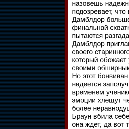
назовешь надежн
подозревает, что
Дамблдор больше 
финальной схватке
пытаются разгада
Дамблдор пригла
своего старинног
который обожает 
своими обширным
Но этот бонвиван 
надеется заполу
временем ученико
эмоции хлещут че
более неравнодуш
Браун вбила себе
она ждет, да вот