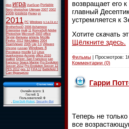
возвращает его к
игра
Portable
plus
VueScan
Nero
photoshop
Ultimate
2007
2002
главный Десептик
2008
lossless
Релиз
от
2011
устремляется к З
PC
Windows
s.t.a.l.k.e.r
BrotherhooD
2006
Ashampoo
Enterprise
multi
11
RonyaSoft
Adobe
Хотите скачать э
Photoshop
Microsoft
2003
office
Skype
фильмы
апрель
Mozilla
Щёлкните здесь.
Firefox
2012
WinUtilities
2004
TeamViewer
2005
Lite
3.0
VMware
Windows 8
chrome
russian
Росомаха
mozilla
5.0
Linux
quarkxpress
Acronis
office 2010
Фильмы
| Просмотров: 16
stalker
Driver: San Francisco
san
Комментарии (0)
francisco
Space Marine
Pro Evolution
Soccer 2012
Pro Evolution Soccer 12
PES 2012
pes 12
FIFA 12
Battlefield 3
Сан-Франциско
Гарри Потт
Статистика
Онлайн всего:
1
Гостей:
1
Пользователей:
0
,
EnerSoft-Robot
,
Security-Bot
Теперь не только
все возрастающую