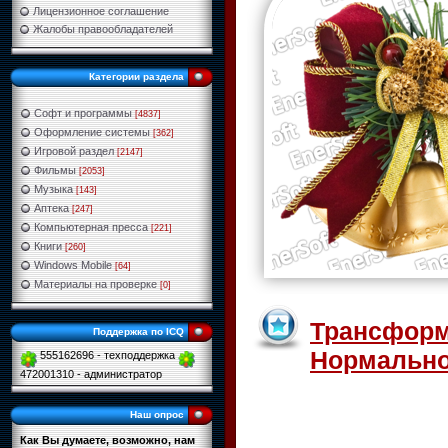
Лицензионное соглашение
Жалобы правообладателей
Категории раздела
Софт и программы
[4837]
Оформление системы
[362]
Игровой раздел
[2147]
Фильмы
[2053]
Музыка
[143]
Аптека
[247]
Компьютерная пресса
[221]
Книги
[260]
Windows Mobile
[64]
Материалы на проверке
[0]
Трансформе
Поддержка по ICQ
Нормально
555162696 - техподдержка
472001310 - администратор
Наш опрос
Как Вы думаете, возможно, нам