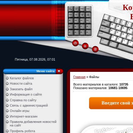
Ко
Пятница, 07.08.2026, 07:01
Меню сайта
Главная
»
Файлы
Каталог файлов
Новости сайта
Всего материалов в каталоге
:
10735
Показано материалов
:
10681-10695
Заказать файл
Информация о сайте
Справка по сайту
Связь с администрацией
Онлайн игры
Интернет-магазин
Правила добавления новостей
на сайт
Профиль робота